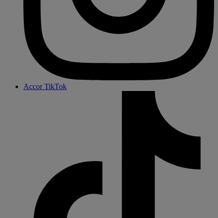
Accor TikTok