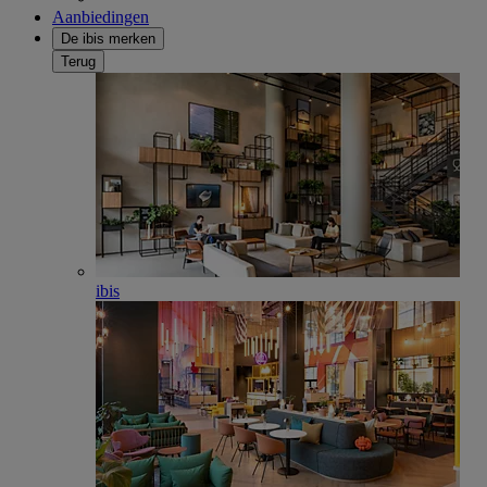
Aanbiedingen
De ibis merken
Terug
ibis