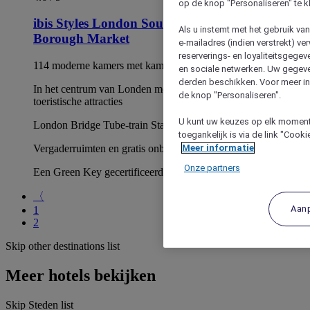
op de knop "Personaliseren" te k
ibis Styles London Southwark - dicht bij
Als u instemt met het gebruik va
Borough Market
e-mailadres (indien verstrekt) v
reserverings- en loyaliteitsgege
114 moderne kamers met kamers met tussendeur
en sociale netwerken. Uw gegev
derden beschikken. Voor meer inf
In het centrum van Londen met eenvoudige toegang tot
de knop "Personaliseren".
toeristische attracties
U kunt uw keuzes op elk moment 
London Bridge Tube-train Station is less than 5-minutes away
toegankelijk is via de link "Cook
Meer informatie
Vergaderruimten en gratis onbeperkt WiFi in het hele hotel
Onze partners
Een Green Key gecertificeerd hotel
〈
Aan
1
2
Skip other destinations list
Meer hotels bekijken
Skip Steden list