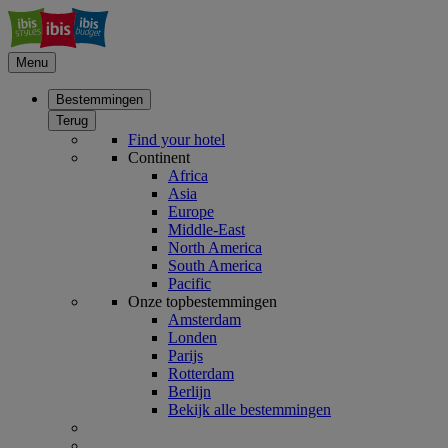
Menu
Bestemmingen
Terug
Find your hotel
Continent
Africa
Asia
Europe
Middle-East
North America
South America
Pacific
Onze topbestemmingen
Amsterdam
Londen
Parijs
Rotterdam
Berlijn
Bekijk alle bestemmingen