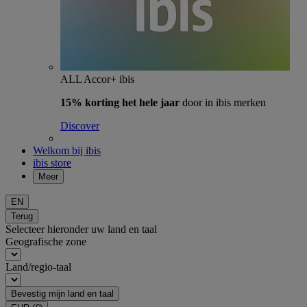
ALL Accor+ ibis
15% korting het hele jaar
door in ibis merken
Discover
Welkom bij ibis
ibis store
Meer
EN
Terug
Selecteer hieronder uw land en taal
Geografische zone
Land/regio-taal
Bevestig mijn land en taal