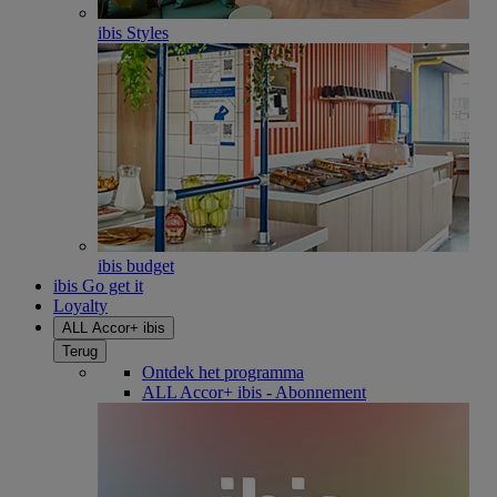
ibis Styles
ibis budget
ibis Go get it
Loyalty
ALL Accor+ ibis
Terug
Ontdek het programma
ALL Accor+ ibis - Abonnement