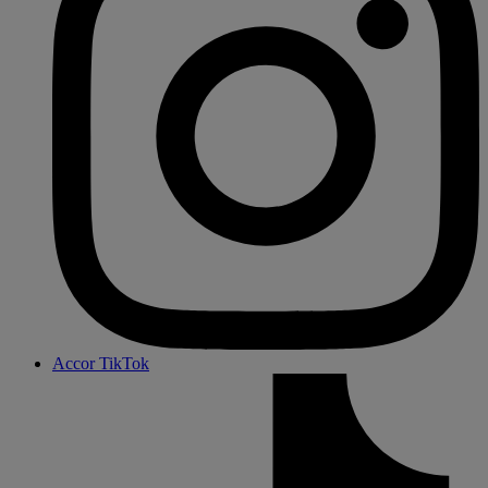
Accor TikTok