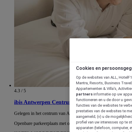
Cookies en persoonsgeg
Op de websites van ALL, HotelF1, 
Mantra, Resorts, Business Travel
Appartementen & Villa's, Activiti
4.3 / 5
partners
informatie op uw appara
functioneren en u de door u gevra
ibis Antwerpen Centrum
functies van de websites te verbe
prestaties van de websites te met
Gelegen in het centrum van Antwerpen (lage-emissiezone)
aangemeld; (v) u de mogelijkheid
profiel van uw interesses op te s
Openbare parkeerplaats met oplaadpunten bij het hotel
apparaten (telefoon, computer, e