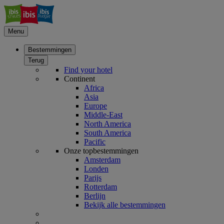
Menu
Bestemmingen
Terug
Find your hotel
Continent
Africa
Asia
Europe
Middle-East
North America
South America
Pacific
Onze topbestemmingen
Amsterdam
Londen
Parijs
Rotterdam
Berlijn
Bekijk alle bestemmingen