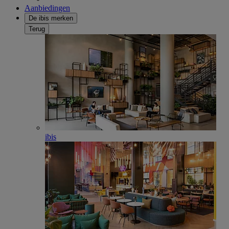
Aanbiedingen
De ibis merken
Terug
ibis