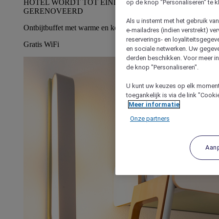
HOTEL WORDT TOT EIND SEPTEMBER
op de knop "Personaliseren" te k
GERENOVEERD
Als u instemt met het gebruik va
Ontbijtbuffet met warme en koude gerechten
e-mailadres (indien verstrekt) v
reserverings- en loyaliteitsgege
Gratis WiFi
en sociale netwerken. Uw gegev
derden beschikken. Voor meer inf
de knop "Personaliseren".
U kunt uw keuzes op elk moment 
toegankelijk is via de link "Cook
Meer informatie
Onze partners
Aan