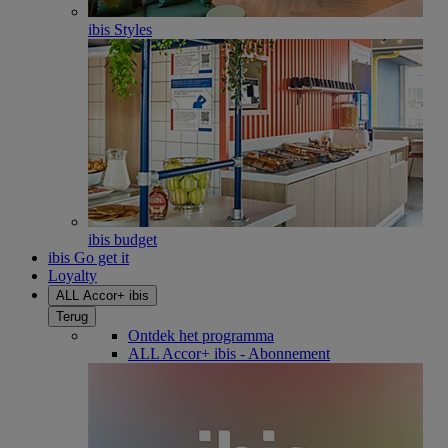
ibis Styles
ibis budget
ibis Go get it
Loyalty
ALL Accor+ ibis
Terug
Ontdek het programma
ALL Accor+ ibis - Abonnement