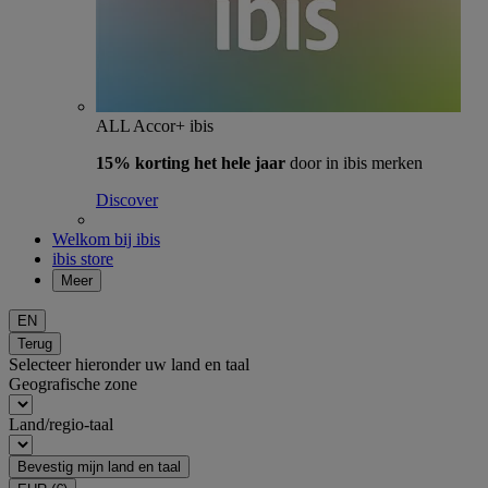
ALL Accor+ ibis
15% korting het hele jaar
door in ibis merken
Discover
Welkom bij ibis
ibis store
Meer
EN
Terug
Selecteer hieronder uw land en taal
Geografische zone
Land/regio-taal
Bevestig mijn land en taal