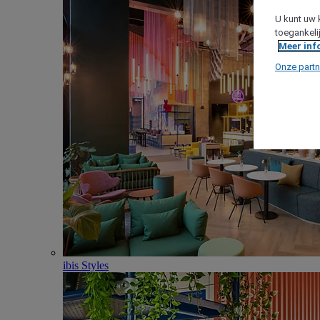
U kunt uw 
toegankeli
Meer inf
Onze partn
ibis Styles