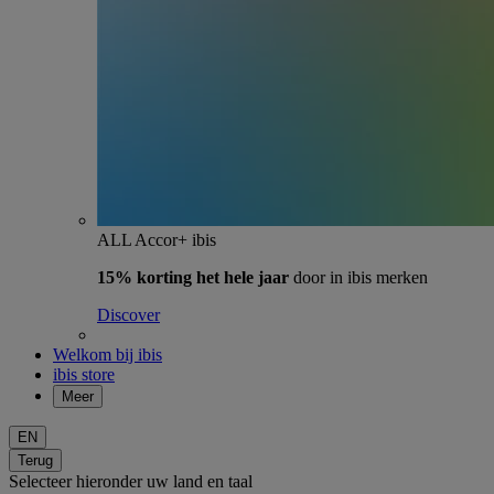
ALL Accor+ ibis
15% korting het hele jaar
door in ibis merken
Discover
Welkom bij ibis
ibis store
Meer
EN
Terug
Selecteer hieronder uw land en taal