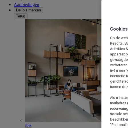
Aanbiedingen
De ibis merken
Terug
Cookies
Op de webs
Resorts, B
Activities 
apparaat o
gevraagde d
verbeteren 
(iv) u een
interactie 
gerichte ad
tussen dez
Als u inst
mailadres 
reserverin
sociale n
beschikken
"Personalis
ibis