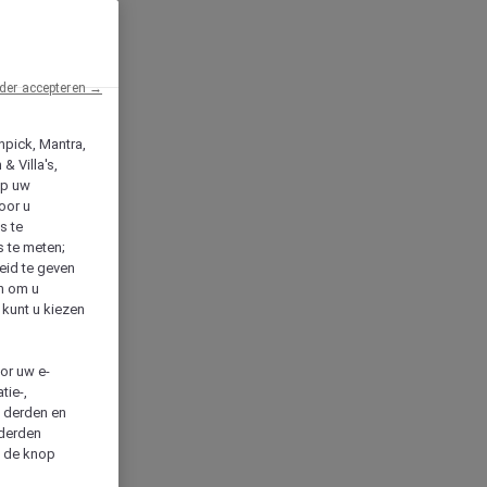
der accepteren →
npick, Mantra,
& Villa's,
op uw
oor u
s te
s te meten;
heid te geven
en om u
 kunt u kiezen
cor uw e-
tie-,
n derden en
 derden
a de knop