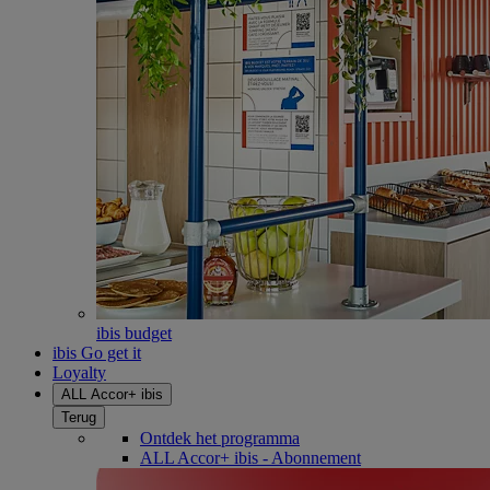
ibis budget
ibis Go get it
Loyalty
ALL Accor+ ibis
Terug
Ontdek het programma
ALL Accor+ ibis - Abonnement