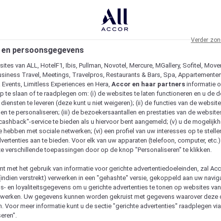
Verder zon
 en persoonsgegevens
ites van ALL, HotelF1, Ibis, Pullman, Novotel, Mercure, MGallery, Sofitel, Move
usiness Travel, Meetings, Travelpros, Restaurants & Bars, Spa, Appartementen 
& Events, Limitless Experiences en Hera,
Accor en haar partners
informatie 
p te slaan of te raadplegen om: (i) de websites te laten functioneren en u de d
iensten te leveren (deze kunt u niet weigeren); (ii) de functies van de website
en te personaliseren; (iii) de bezoekersaantallen en prestaties van de website
 "cashback"-service te bieden als u hiervoor bent aangemeld; (v) u de mogelijk
te hebben met sociale netwerken; (vi) een profiel van uw interesses op te stell
vertenties aan te bieden. Voor elk van uw apparaten (telefoon, computer, etc.)
e verschillende toepassingen door op de knop "Personaliseren" te klikken.
emt met het gebruik van informatie voor gerichte advertentiedoeleinden, zal Ac
(indien verstrekt) verwerken in een "gehashte" versie, gekoppeld aan uw naviga
gs- en loyaliteitsgegevens om u gerichte advertenties te tonen op websites va
etwerken. Uw gegevens kunnen worden gekruist met gegevens waarover deze
. Voor meer informatie kunt u de sectie "gerichte advertenties" raadplegen vi
eren".