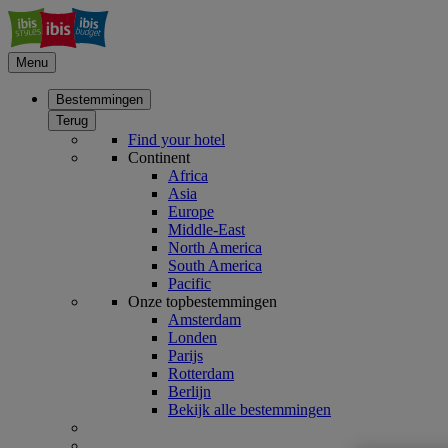
Menu
Bestemmingen
Terug
Find your hotel
Continent
Africa
Asia
Europe
Middle-East
North America
South America
Pacific
Onze topbestemmingen
Amsterdam
Londen
Parijs
Rotterdam
Berlijn
Bekijk alle bestemmingen