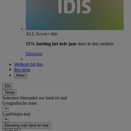
ALL Accor+ ibis
15% korting het hele jaar
door in ibis merken
Discover
Welkom bij ibis
ibis store
Meer
EN
Terug
Selecteer hieronder uw land en taal
Geografische zone
Land/regio-taal
Bevestig mijn land en taal