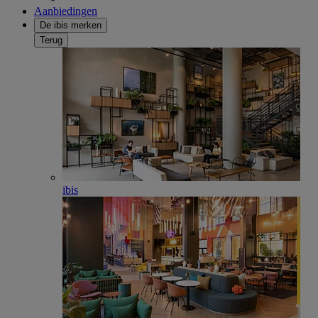
Aanbiedingen
De ibis merken
Terug
ibis