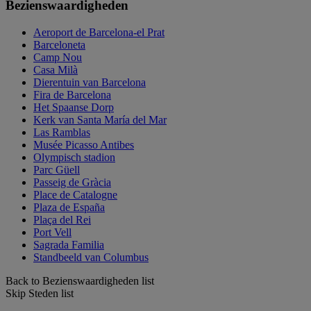
Bezienswaardigheden
Aeroport de Barcelona-el Prat
Barceloneta
Camp Nou
Casa Milà
Dierentuin van Barcelona
Fira de Barcelona
Het Spaanse Dorp
Kerk van Santa María del Mar
Las Ramblas
Musée Picasso Antibes
Olympisch stadion
Parc Güell
Passeig de Gràcia
Place de Catalogne
Plaza de España
Plaça del Rei
Port Vell
Sagrada Familia
Standbeeld van Columbus
Back to Bezienswaardigheden list
Skip Steden list