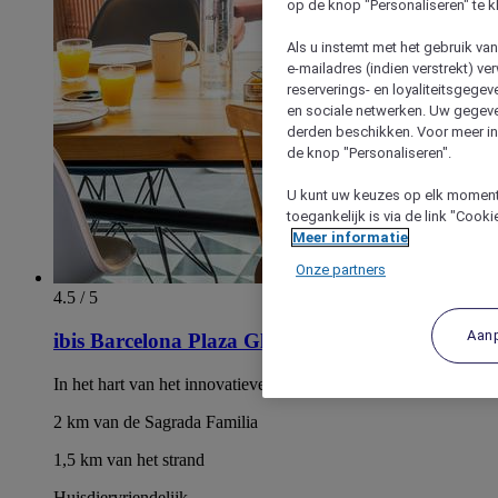
op de knop "Personaliseren" te k
Als u instemt met het gebruik va
e-mailadres (indien verstrekt) v
reserverings- en loyaliteitsgege
en sociale netwerken. Uw gegev
derden beschikken. Voor meer inf
de knop "Personaliseren".
U kunt uw keuzes op elk moment 
toegankelijk is via de link "Cook
Meer informatie
Onze partners
4.5 / 5
Aan
ibis Barcelona Plaza Glories 22
In het hart van het innovatieve 22e district in Poblenou
2 km van de Sagrada Familia
1,5 km van het strand
Huisdiervriendelijk