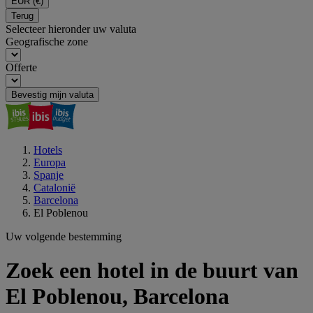
EUR
(€)
Terug
Selecteer hieronder uw valuta
Geografische zone
Offerte
Bevestig mijn valuta
Hotels
Europa
Spanje
Catalonië
Barcelona
El Poblenou
Uw volgende bestemming
Zoek een hotel in de buurt van
El Poblenou, Barcelona