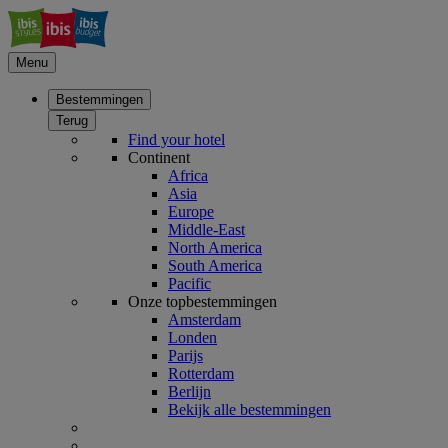
Menu
Bestemmingen
Terug
Find your hotel
Continent
Africa
Asia
Europe
Middle-East
North America
South America
Pacific
Onze topbestemmingen
Amsterdam
Londen
Parijs
Rotterdam
Berlijn
Bekijk alle bestemmingen