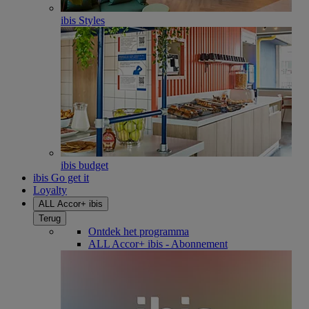
ibis Styles
ibis budget
ibis Go get it
Loyalty
ALL Accor+ ibis
Terug
Ontdek het programma
ALL Accor+ ibis - Abonnement