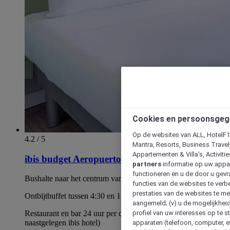
Cookies en persoonsgeg
Op de websites van ALL, HotelF1, 
4.2 / 5
Mantra, Resorts, Business Travel
Appartementen & Villa's, Activiti
ibis budget Aeropuerto Barcelona Viladecans
partners
informatie op uw appara
functioneren en u de door u gevra
Bushalte naar het centrum van Barcelona voor de deur
functies van de websites te verbe
prestaties van de websites te met
Ontbijtbuffet tussen 4:30 en 12:00 uur
aangemeld; (v) u de mogelijkheid
profiel van uw interesses op te s
Restaurant en bar 24 uur per dag geopend (in het
naastgelegen ibis hotel)
apparaten (telefoon, computer, e