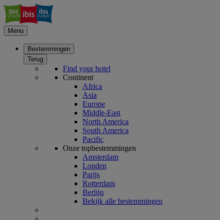
Menu
Bestemmingen
Terug
Find your hotel
Continent
Africa
Asia
Europe
Middle-East
North America
South America
Pacific
Onze topbestemmingen
Amsterdam
Londen
Parijs
Rotterdam
Berlijn
Bekijk alle bestemmingen