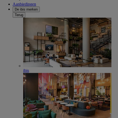
Aanbiedingen
De ibis merken
Terug
ibis