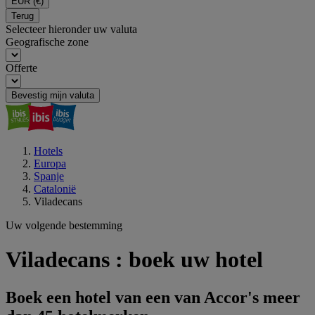
EUR
(€)
Terug
Selecteer hieronder uw valuta
Geografische zone
Offerte
Bevestig mijn valuta
Hotels
Europa
Spanje
Catalonië
Viladecans
Uw volgende bestemming
Viladecans : boek uw hotel
Boek een hotel van een van Accor's meer