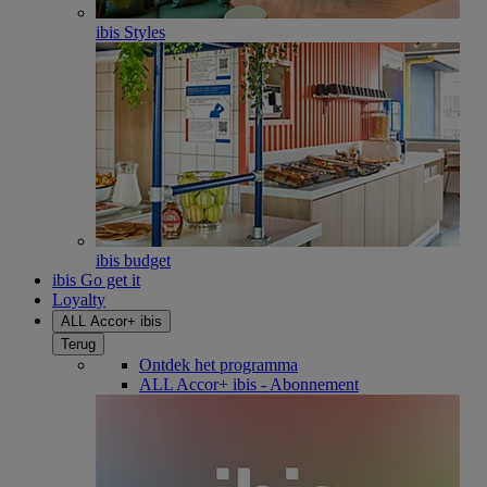
ibis Styles
ibis budget
ibis Go get it
Loyalty
ALL Accor+ ibis
Terug
Ontdek het programma
ALL Accor+ ibis - Abonnement