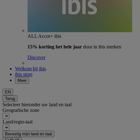
ALL Accor+ ibis
15% korting het hele jaar
door in ibis merken
Discover
Welkom bij ibis
ibis store
Meer
EN
Terug
Selecteer hieronder uw land en taal
Geografische zone
Land/regio-taal
Bevestig mijn land en taal