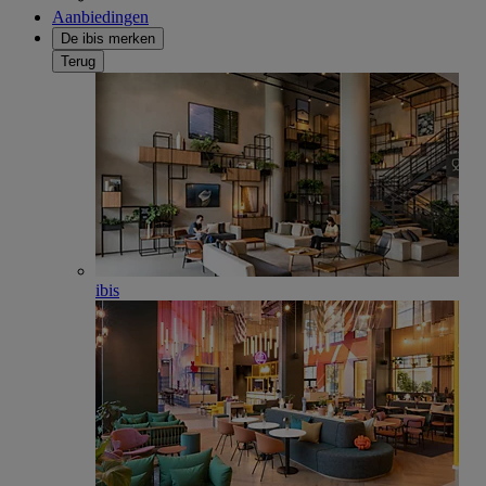
Aanbiedingen
De ibis merken
Terug
ibis