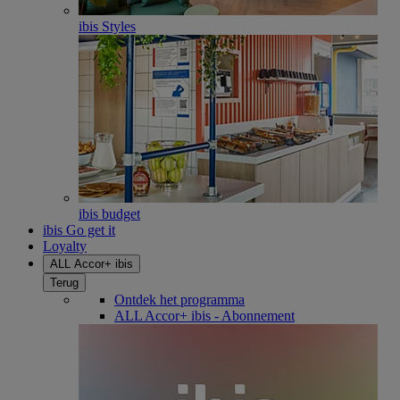
ibis Styles
ibis budget
ibis Go get it
Loyalty
ALL Accor+ ibis
Terug
Ontdek het programma
ALL Accor+ ibis - Abonnement