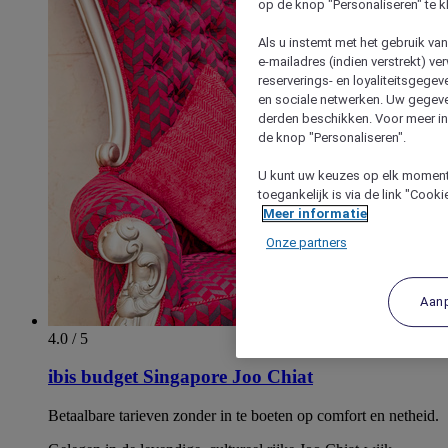
op de knop "Personaliseren" te k
Als u instemt met het gebruik va
e-mailadres (indien verstrekt) v
reserverings- en loyaliteitsgege
en sociale netwerken. Uw gegev
derden beschikken. Voor meer inf
de knop "Personaliseren".
U kunt uw keuzes op elk moment 
toegankelijk is via de link "Cook
Meer informatie
Onze partners
Aan
4.0 / 5
ibis budget Singapore Joo Chiat
Betaalbare tarieven zonder in te boeten op comfort en netheid.