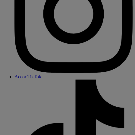
Accor TikTok