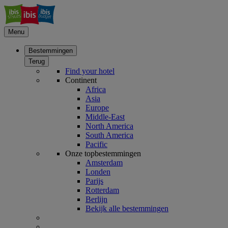
Menu
Bestemmingen
Terug
Find your hotel
Continent
Africa
Asia
Europe
Middle-East
North America
South America
Pacific
Onze topbestemmingen
Amsterdam
Londen
Parijs
Rotterdam
Berlijn
Bekijk alle bestemmingen