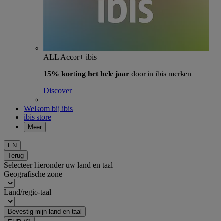
ALL Accor+ ibis
15% korting het hele jaar
door in ibis merken
Discover
Welkom bij ibis
ibis store
Meer
EN
Terug
Selecteer hieronder uw land en taal
Geografische zone
Land/regio-taal
Bevestig mijn land en taal