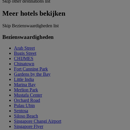
Skip other destinations list
Meer hotels bekijken
Skip Bezienswaardigheden list
Bezienswaardigheden
Arab Street
Bugis Street
CHIJMES
Chinatown
Fort Canning Park
Gardens by the Bay
Little India
Marina Bay
Merlion Park
Mustafa Center
Orchard Road
Pulau Ubin
Sentosa
Siloso Beach
Singapore Changi Airport
Singapore Flyer