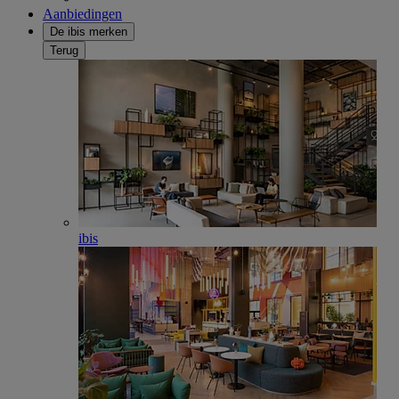
Aanbiedingen
De ibis merken
Terug
ibis