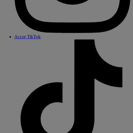
Accor TikTok