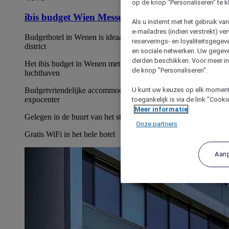
op de knop "Personaliseren" te k
ibis budget Wien Messe
Als u instemt met het gebruik va
e-mailadres (indien verstrekt) v
Budgethotel in Wenen is ideaal gelegen in het Leopoldstadt-
reserverings- en loyaliteitsgege
district
en sociale netwerken. Uw gegev
derden beschikken. Voor meer inf
Het ibis budget in Wenen met directe verbinding met de
de knop "Personaliseren".
luchthaven
U kunt uw keuzes op elk moment 
Budgetvriendelijke accommodatie in Wenen bij het
expocenter
toegankelijk is via de link "Cook
Meer informatie
Gelegen in de buurt van het stadscentrum
Onze partners
Gratis WiFi in het hele hotel
Aan