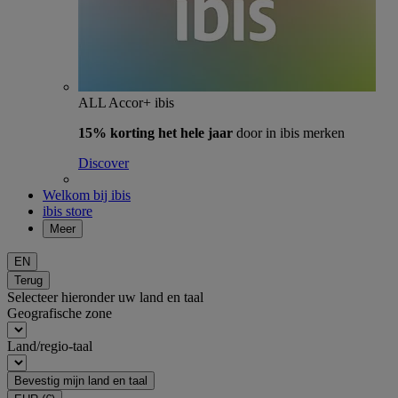
ALL Accor+ ibis
15% korting het hele jaar
door in ibis merken
Discover
Welkom bij ibis
ibis store
Meer
EN
Terug
Selecteer hieronder uw land en taal
Geografische zone
Land/regio-taal
Bevestig mijn land en taal