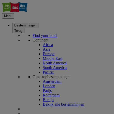
Menu
Bestemmingen
Terug
Find your hotel
Continent
Africa
Asia
Europe
Middle-East
North America
South America
Pacific
Onze topbestemmingen
Amsterdam
Londen
Parijs
Rotterdam
Berlijn
Bekijk alle bestemmingen