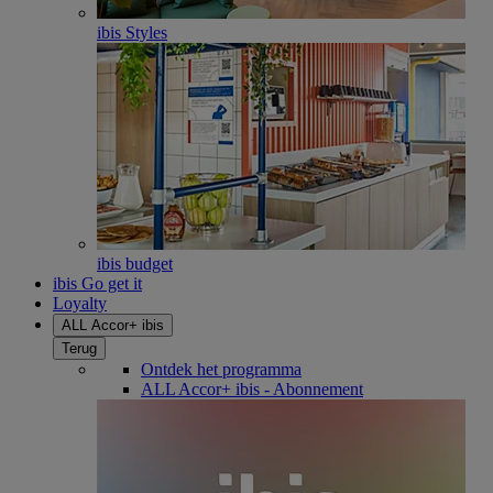
ibis Styles
ibis budget
ibis Go get it
Loyalty
ALL Accor+ ibis
Terug
Ontdek het programma
ALL Accor+ ibis - Abonnement