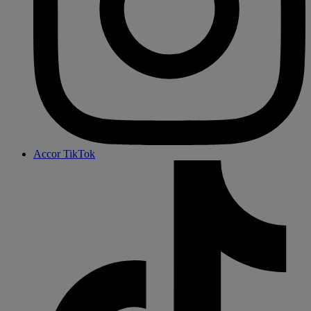
Accor TikTok