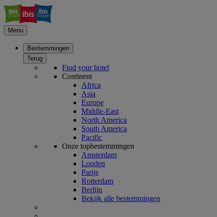
Menu
Bestemmingen
Terug
Find your hotel
Continent
Africa
Asia
Europe
Middle-East
North America
South America
Pacific
Onze topbestemmingen
Amsterdam
Londen
Parijs
Rotterdam
Berlijn
Bekijk alle bestemmingen