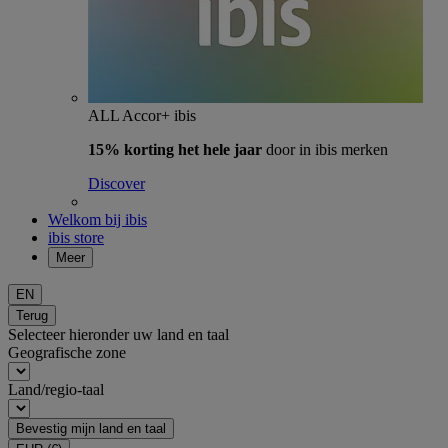
ALL Accor+ ibis
15% korting het hele jaar
door in ibis merken
Discover
Welkom bij ibis
ibis store
Meer
EN
Terug
Selecteer hieronder uw land en taal
Geografische zone
Land/regio-taal
Bevestig mijn land en taal