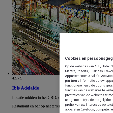
Cookies en persoonsgeg
Op de websites van ALL, HotelF1, 
Mantra, Resorts, Business Travel
Appartementen & Villa's, Activiti
4.5 / 5
partners
informatie op uw appara
functioneren en u de door u gevra
Ibis Adelaide
functies van de websites te verbe
prestaties van de websites te met
Locatie midden in het CBD, dicht bij Rundle Mall.
aangemeld; (v) u de mogelijkheid
profiel van uw interesses op te s
Restaurant en bar op het terrein.
apparaten (telefoon, computer, e