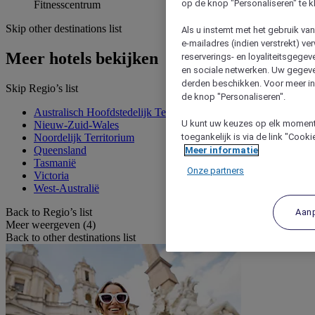
op de knop "Personaliseren" te k
Fitnesscentrum
Skip other destinations list
Als u instemt met het gebruik va
e-mailadres (indien verstrekt) v
Meer hotels bekijken
reserverings- en loyaliteitsgege
en sociale netwerken. Uw gegev
derden beschikken. Voor meer inf
Skip Regio’s list
de knop "Personaliseren".
Australisch Hoofdstedelijk Territorium
U kunt uw keuzes op elk moment 
Nieuw-Zuid-Wales
toegankelijk is via de link "Cook
Noordelijk Territorium
Queensland
Meer informatie
Tasmanië
Onze partners
Victoria
West-Australië
Back to Regio’s list
Aan
Meer weergeven (4)
Back to other destinations list