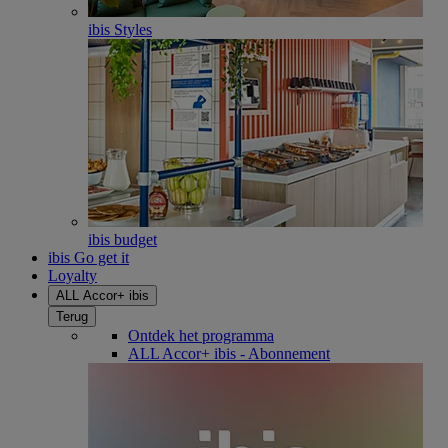
ibis Styles
ibis budget
ibis Go get it
Loyalty
ALL Accor+ ibis
Terug
Ontdek het programma
ALL Accor+ ibis - Abonnement