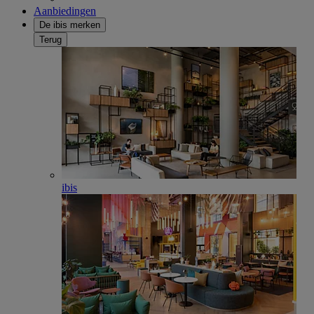
Aanbiedingen
De ibis merken
Terug
ibis