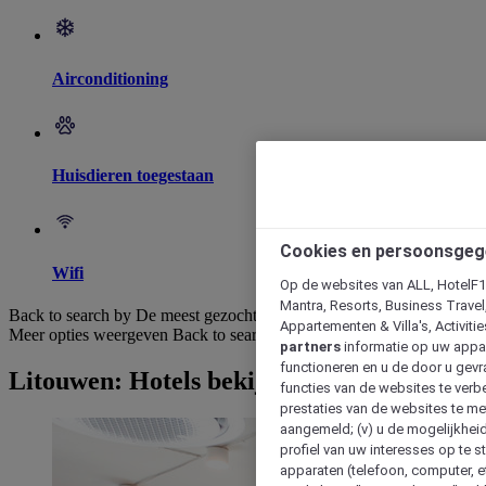
Airconditioning
Huisdieren toegestaan
Cookies en persoonsgeg
Wifi
Op de websites van ALL, HotelF1, 
Mantra, Resorts, Business Travel
Back to search by De meest gezochte
Appartementen & Villa's, Activiti
Meer opties weergeven
Back to search by categories
partners
informatie op uw appara
functioneren en u de door u gevra
Litouwen: Hotels bekijken
functies van de websites te verbe
prestaties van de websites te met
aangemeld; (v) u de mogelijkheid
profiel van uw interesses op te s
apparaten (telefoon, computer, e