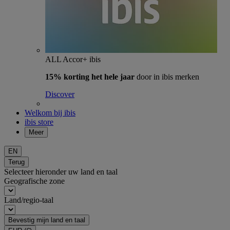
ALL Accor+ ibis
15% korting het hele jaar
door in ibis merken
Discover
Welkom bij ibis
ibis store
Meer
EN
Terug
Selecteer hieronder uw land en taal
Geografische zone
Land/regio-taal
Bevestig mijn land en taal