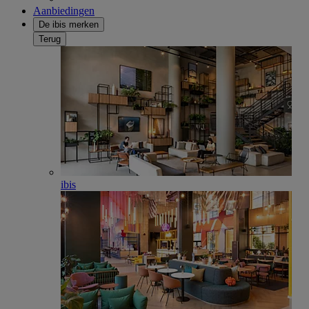
Aanbiedingen
De ibis merken
Terug
ibis