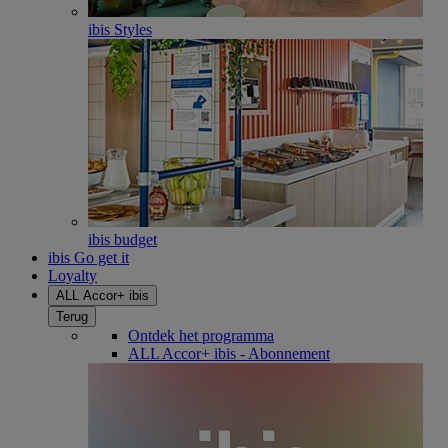
ibis Styles
ibis budget
ibis Go get it
Loyalty
ALL Accor+ ibis
Terug
Ontdek het programma
ALL Accor+ ibis - Abonnement