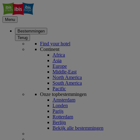
Menu
Bestemmingen
Terug
Find your hotel
Continent
Africa
Asia
Europe
Middle-East
North America
South America
Pacific
Onze topbestemmingen
Amsterdam
Londen
Parijs
Rotterdam
Berlijn
Bekijk alle bestemmingen