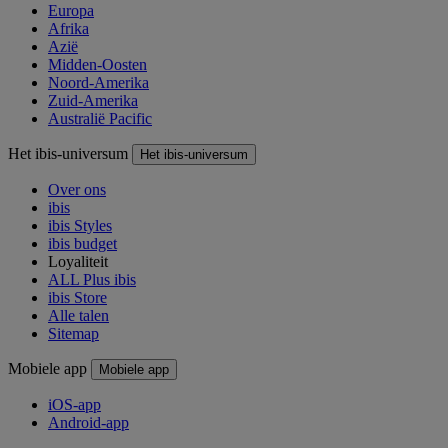
Europa
Afrika
Azië
Midden-Oosten
Noord-Amerika
Zuid-Amerika
Australië Pacific
Het ibis-universum
Het ibis-universum
Over ons
ibis
ibis Styles
ibis budget
Loyaliteit
ALL Plus ibis
ibis Store
Alle talen
Sitemap
Mobiele app
Mobiele app
iOS-app
Android-app