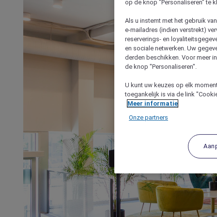
op de knop "Personaliseren" te k
Als u instemt met het gebruik va
e-mailadres (indien verstrekt) v
reserverings- en loyaliteitsgege
en sociale netwerken. Uw gegev
derden beschikken. Voor meer inf
de knop "Personaliseren".
U kunt uw keuzes op elk moment 
toegankelijk is via de link "Cook
Meer informatie
Onze partners
Aan