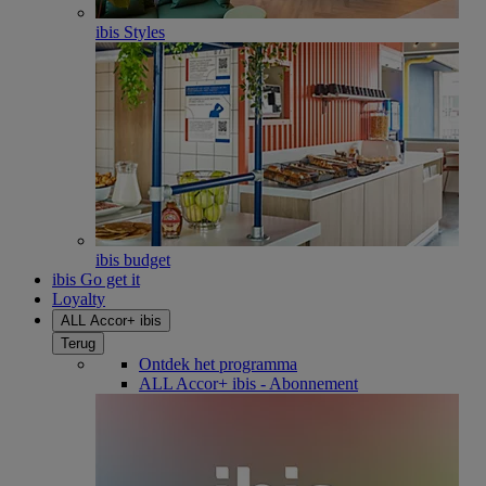
ibis Styles
ibis budget
ibis Go get it
Loyalty
ALL Accor+ ibis
Terug
Ontdek het programma
ALL Accor+ ibis - Abonnement