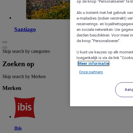
op de knop "Personaliseren" te k
Als u instemt met het gebruik va
e-mailadres (indien verstrekt) v
reserverings- en loyaliteitsgege
Santiago
en sociale netwerken. Uw gegev
derden beschikken. Voor meer inf
de knop "Personaliseren".
Skip search by categories
U kunt uw keuzes op elk moment 
toegankelijk is via de link "Cook
Zoeken op
Meer informatie
Onze partners
Skip search by Merken
Merken
Aan
Ibis