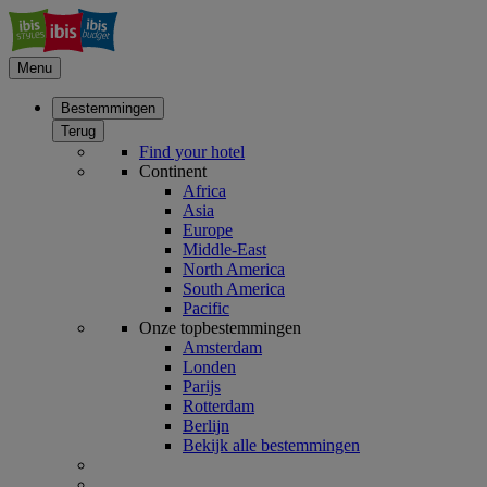
Menu
Bestemmingen
Terug
Find your hotel
Continent
Africa
Asia
Europe
Middle-East
North America
South America
Pacific
Onze topbestemmingen
Amsterdam
Londen
Parijs
Rotterdam
Berlijn
Bekijk alle bestemmingen