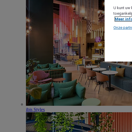
U kunt uw 
toegankeli
Meer inf
Onze partn
ibis Styles