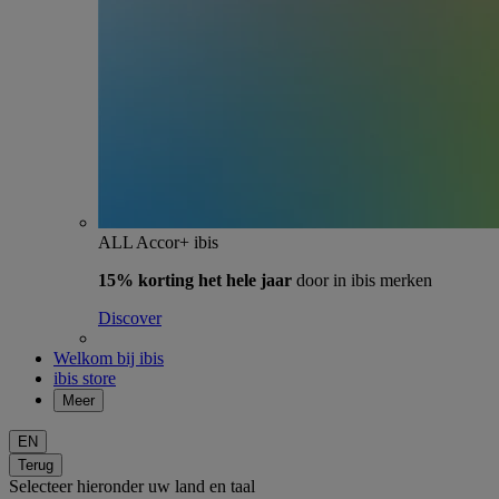
ALL Accor+ ibis
15% korting het hele jaar
door in ibis merken
Discover
Welkom bij ibis
ibis store
Meer
EN
Terug
Selecteer hieronder uw land en taal