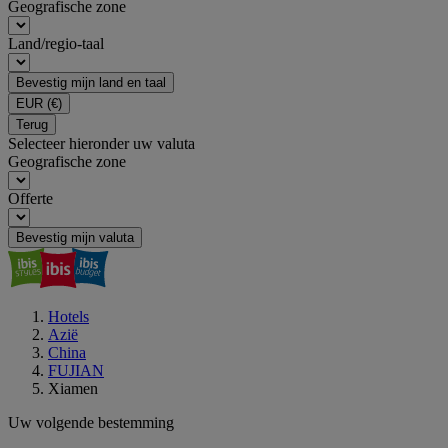
Geografische zone
Land/regio-taal
Bevestig mijn land en taal
EUR
(€)
Terug
Selecteer hieronder uw valuta
Geografische zone
Offerte
Bevestig mijn valuta
Hotels
Azië
China
FUJIAN
Xiamen
Uw volgende bestemming