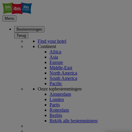
Menu
Bestemmingen
Terug
Find your hotel
Continent
Africa
Asia
Europe
Middle-East
North America
South America
Pacific
Onze topbestemmingen
Amsterdam
Londen
Parijs
Rotterdam
Berlijn
Bekijk alle bestemmingen