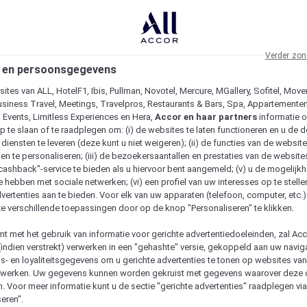
Verder zon
 en persoonsgegevens
ites van ALL, HotelF1, Ibis, Pullman, Novotel, Mercure, MGallery, Sofitel, Move
usiness Travel, Meetings, Travelpros, Restaurants & Bars, Spa, Appartementen 
& Events, Limitless Experiences en Hera,
Accor en haar partners
informatie 
p te slaan of te raadplegen om: (i) de websites te laten functioneren en u de d
iensten te leveren (deze kunt u niet weigeren); (ii) de functies van de website
en te personaliseren; (iii) de bezoekersaantallen en prestaties van de website
 "cashback"-service te bieden als u hiervoor bent aangemeld; (v) u de mogelijk
te hebben met sociale netwerken; (vi) een profiel van uw interesses op te stell
vertenties aan te bieden. Voor elk van uw apparaten (telefoon, computer, etc.)
e verschillende toepassingen door op de knop "Personaliseren" te klikken.
emt met het gebruik van informatie voor gerichte advertentiedoeleinden, zal Ac
(indien verstrekt) verwerken in een "gehashte" versie, gekoppeld aan uw naviga
gs- en loyaliteitsgegevens om u gerichte advertenties te tonen op websites va
etwerken. Uw gegevens kunnen worden gekruist met gegevens waarover deze
. Voor meer informatie kunt u de sectie "gerichte advertenties" raadplegen vi
eren".