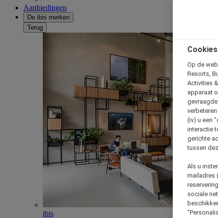
Aanbiedingen
De ibis merken
Terug
Cookies
Op de webs
Resorts, B
Activities 
apparaat o
gevraagde d
verbeteren 
(iv) u een
interactie 
gerichte ad
tussen dez
Als u inst
mailadres 
reserverin
sociale n
beschikken
"Personalis
ibis