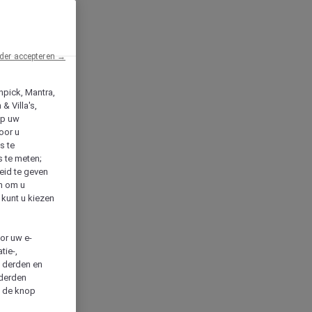
der accepteren →
npick, Mantra,
& Villa's,
op uw
oor u
s te
s te meten;
heid te geven
en om u
 kunt u kiezen
cor uw e-
tie-,
n derden en
 derden
a de knop