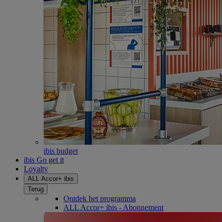
ibis budget
ibis Go get it
Loyalty
ALL Accor+ ibis
Terug
Ontdek het programma
ALL Accor+ ibis - Abonnement