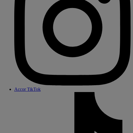
Accor TikTok