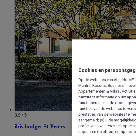
Cookies en persoonsgeg
Op de websites van ALL, HotelF1, 
Mantra, Resorts, Business Travel
Appartementen & Villa's, Activiti
partners
informatie op uw appara
functioneren en u de door u gevra
functies van de websites te verbe
prestaties van de websites te met
3.9 / 5
aangemeld; (v) u de mogelijkheid
ibis budget St Peters
profiel van uw interesses op te s
apparaten (telefoon, computer, e