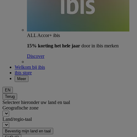
ALL Accor+ ibis
15% korting het hele jaar
door in ibis merken
Discover
Welkom bij ibis
ibis store
Meer
EN
Terug
Selecteer hieronder uw land en taal
Geografische zone
Land/regio-taal
Bevestig mijn land en taal