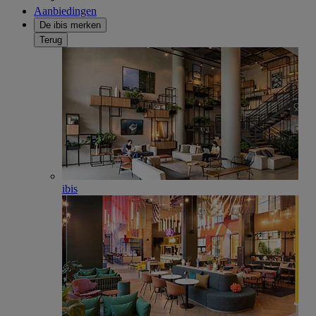
Aanbiedingen
De ibis merken
Terug
ibis