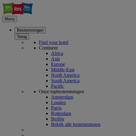
Menu
Bestemmingen
Terug
Find your hotel
Continent
Africa
Asia
Europe
Middle-East
North America
South America
Pacific
Onze topbestemmingen
Amsterdam
Londen
Parijs
Rotterdam
Berlijn
Bekijk alle bestemmingen