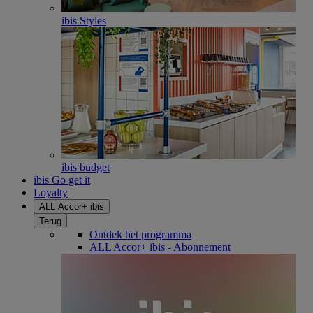
ibis Styles
ibis budget
ibis Go get it
Loyalty
ALL Accor+ ibis
Terug
Ontdek het programma
ALL Accor+ ibis - Abonnement