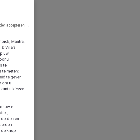
der accepteren →
npick, Mantra,
& Villa's,
op uw
oor u
s te
s te meten;
heid te geven
en om u
 kunt u kiezen
cor uw e-
tie-,
n derden en
 derden
a de knop