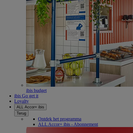
ibis budget
ibis Go get it
Loyalty
ALL Accor+ ibis
Terug
Ontdek het programma
ALL Accor+ ibis - Abonnement