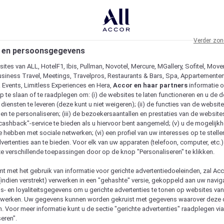
Verder zon
 en persoonsgegevens
ites van ALL, HotelF1, Ibis, Pullman, Novotel, Mercure, MGallery, Sofitel, Move
usiness Travel, Meetings, Travelpros, Restaurants & Bars, Spa, Appartementen 
& Events, Limitless Experiences en Hera,
Accor en haar partners
informatie 
p te slaan of te raadplegen om: (i) de websites te laten functioneren en u de d
iensten te leveren (deze kunt u niet weigeren); (ii) de functies van de website
en te personaliseren; (iii) de bezoekersaantallen en prestaties van de website
 "cashback"-service te bieden als u hiervoor bent aangemeld; (v) u de mogelijk
te hebben met sociale netwerken; (vi) een profiel van uw interesses op te stell
vertenties aan te bieden. Voor elk van uw apparaten (telefoon, computer, etc.)
e verschillende toepassingen door op de knop "Personaliseren" te klikken.
emt met het gebruik van informatie voor gerichte advertentiedoeleinden, zal Ac
(indien verstrekt) verwerken in een "gehashte" versie, gekoppeld aan uw naviga
gs- en loyaliteitsgegevens om u gerichte advertenties te tonen op websites va
etwerken. Uw gegevens kunnen worden gekruist met gegevens waarover deze
. Voor meer informatie kunt u de sectie "gerichte advertenties" raadplegen vi
eren".