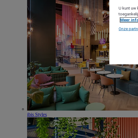
U kunt uw 
toegankeli
Meer inf
Onze partn
ibis Styles