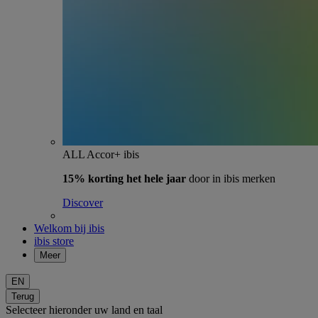
ALL Accor+ ibis
15% korting het hele jaar
door in ibis merken
Discover
Welkom bij ibis
ibis store
Meer
EN
Terug
Selecteer hieronder uw land en taal