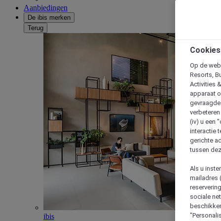
Aanbiedingen
De ibis merken
Terug
Cookies
Op de webs
Resorts, B
Activities 
apparaat o
gevraagde d
verbeteren 
(iv) u een
interactie 
gerichte ad
tussen dez
Als u inst
mailadres 
reserverin
sociale n
beschikken
"Personalis
ibis