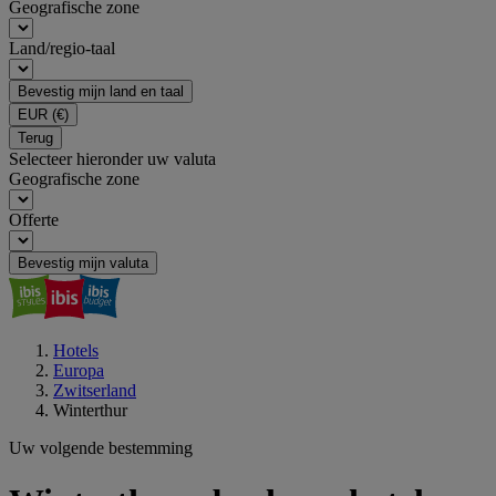
Geografische zone
Land/regio-taal
Bevestig mijn land en taal
EUR
(€)
Terug
Selecteer hieronder uw valuta
Geografische zone
Offerte
Bevestig mijn valuta
Hotels
Europa
Zwitserland
Winterthur
Uw volgende bestemming