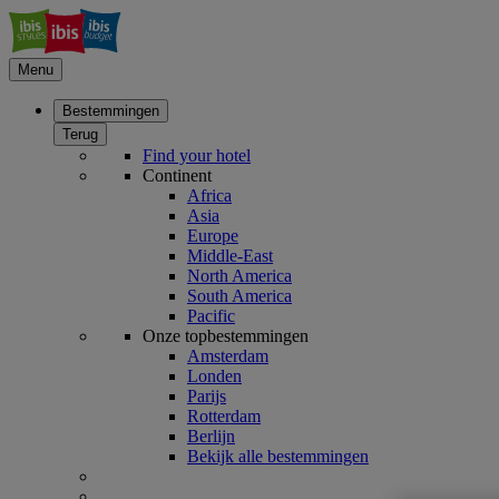
Menu
Bestemmingen
Terug
Find your hotel
Continent
Africa
Asia
Europe
Middle-East
North America
South America
Pacific
Onze topbestemmingen
Amsterdam
Londen
Parijs
Rotterdam
Berlijn
Bekijk alle bestemmingen