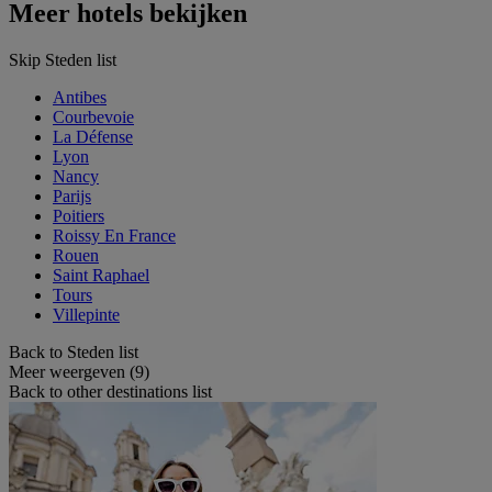
Meer hotels bekijken
Skip Steden list
Antibes
Courbevoie
La Défense
Lyon
Nancy
Parijs
Poitiers
Roissy En France
Rouen
Saint Raphael
Tours
Villepinte
Back to Steden list
Meer weergeven (9)
Back to other destinations list