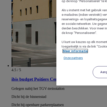
op de knop "Personaliseren" te k
Als u instemt met het gebruik va
e-mailadres (indien verstrekt) v
reserverings- en loyaliteitsgege
en sociale netwerken. Uw gegev
derden beschikken. Voor meer inf
de knop "Personaliseren".
U kunt uw keuzes op elk moment 
toegankelijk is via de link "Cook
Meer informatie
Onze partners
4.5 / 5
Aan
ibis budget Poitiers Centre Gare
Gelegen nabij het TGV-treinstation
Dicht bij de binnenstad
Dicht bij openbare parkeerplaatsen