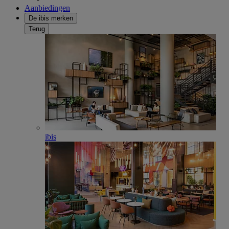
Aanbiedingen
De ibis merken
Terug
ibis