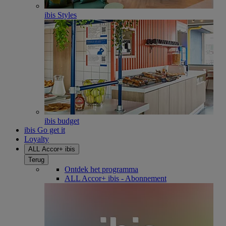
ibis Styles
ibis budget
ibis Go get it
Loyalty
ALL Accor+ ibis
Terug
Ontdek het programma
ALL Accor+ ibis - Abonnement