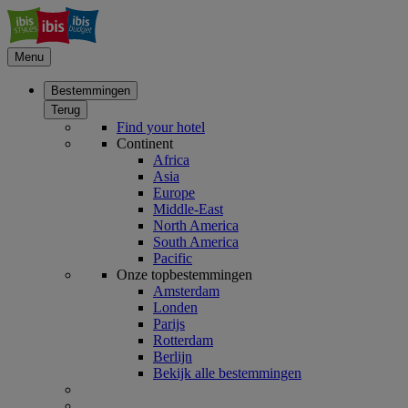
Menu
Bestemmingen
Terug
Find your hotel
Continent
Africa
Asia
Europe
Middle-East
North America
South America
Pacific
Onze topbestemmingen
Amsterdam
Londen
Parijs
Rotterdam
Berlijn
Bekijk alle bestemmingen