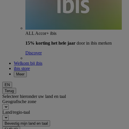
ALL Accor+ ibis
15% korting het hele jaar
door in ibis merken
Discover
Welkom bij ibis
ibis store
Meer
EN
Terug
Selecteer hieronder uw land en taal
Geografische zone
Land/regio-taal
Bevestig mijn land en taal