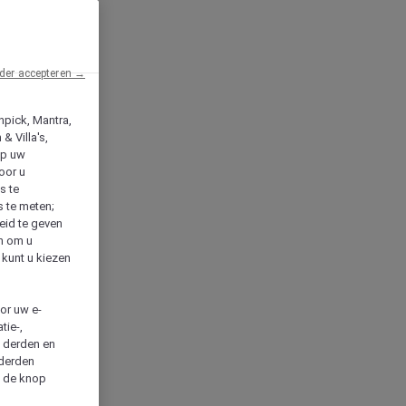
der accepteren →
npick, Mantra,
& Villa's,
op uw
oor u
s te
s te meten;
heid te geven
en om u
 kunt u kiezen
cor uw e-
tie-,
n derden en
 derden
a de knop