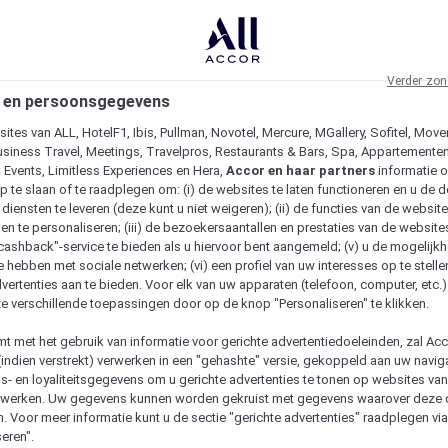
Verder zon
 en persoonsgegevens
ites van ALL, HotelF1, Ibis, Pullman, Novotel, Mercure, MGallery, Sofitel, Move
usiness Travel, Meetings, Travelpros, Restaurants & Bars, Spa, Appartementen 
& Events, Limitless Experiences en Hera,
Accor en haar partners
informatie 
p te slaan of te raadplegen om: (i) de websites te laten functioneren en u de d
iensten te leveren (deze kunt u niet weigeren); (ii) de functies van de website
en te personaliseren; (iii) de bezoekersaantallen en prestaties van de website
 "cashback"-service te bieden als u hiervoor bent aangemeld; (v) u de mogelijk
te hebben met sociale netwerken; (vi) een profiel van uw interesses op te stell
vertenties aan te bieden. Voor elk van uw apparaten (telefoon, computer, etc.)
e verschillende toepassingen door op de knop "Personaliseren" te klikken.
emt met het gebruik van informatie voor gerichte advertentiedoeleinden, zal Ac
(indien verstrekt) verwerken in een "gehashte" versie, gekoppeld aan uw naviga
gs- en loyaliteitsgegevens om u gerichte advertenties te tonen op websites va
etwerken. Uw gegevens kunnen worden gekruist met gegevens waarover deze
. Voor meer informatie kunt u de sectie "gerichte advertenties" raadplegen vi
eren".