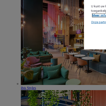
U kunt uw 
toegankeli
Meer inf
Onze partn
ibis Styles