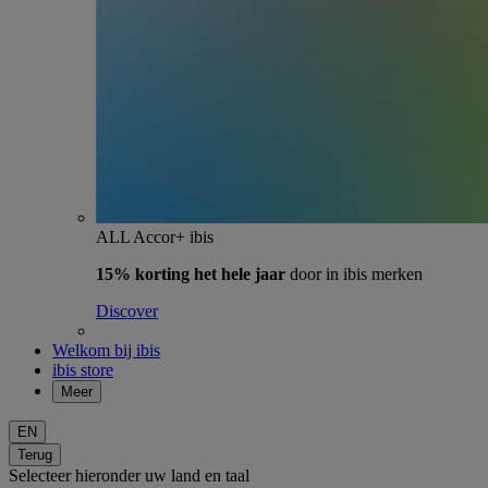
ALL Accor+ ibis
15% korting het hele jaar
door in ibis merken
Discover
Welkom bij ibis
ibis store
Meer
EN
Terug
Selecteer hieronder uw land en taal