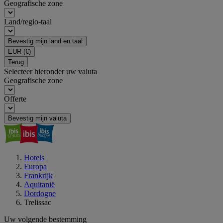
Geografische zone
Land/regio-taal
Bevestig mijn land en taal
EUR
(€)
Terug
Selecteer hieronder uw valuta
Geografische zone
Offerte
Bevestig mijn valuta
Hotels
Europa
Frankrijk
Aquitanië
Dordogne
Trelissac
Uw volgende bestemming