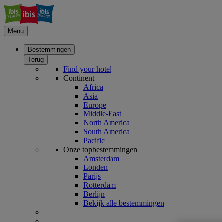
Menu
Bestemmingen
Terug
Find your hotel
Continent
Africa
Asia
Europe
Middle-East
North America
South America
Pacific
Onze topbestemmingen
Amsterdam
Londen
Parijs
Rotterdam
Berlijn
Bekijk alle bestemmingen