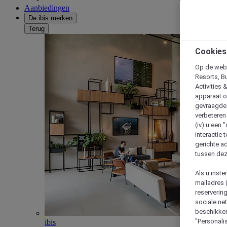
Aanbiedingen
De ibis merken
Terug
Cookies
Op de webs
Resorts, B
Activities 
apparaat o
gevraagde d
verbeteren 
(iv) u een
interactie 
gerichte ad
tussen dez
Als u inst
mailadres 
reserverin
sociale n
beschikken
"Personalis
ibis