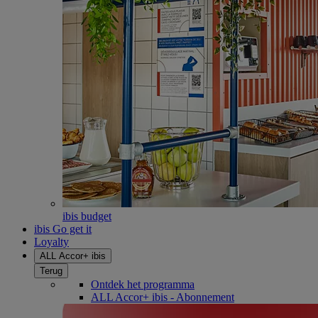
ibis budget
ibis Go get it
Loyalty
ALL Accor+ ibis
Terug
Ontdek het programma
ALL Accor+ ibis - Abonnement