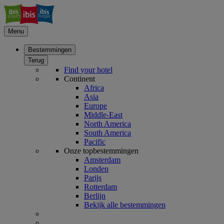
Menu
Bestemmingen
Terug
Find your hotel
Continent
Africa
Asia
Europe
Middle-East
North America
South America
Pacific
Onze topbestemmingen
Amsterdam
Londen
Parijs
Rotterdam
Berlijn
Bekijk alle bestemmingen