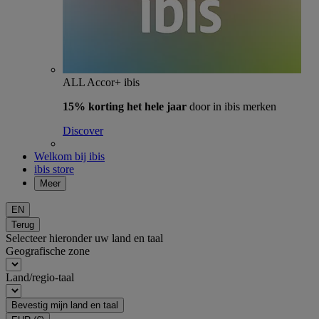
ALL Accor+ ibis
15% korting het hele jaar
door in ibis merken
Discover
Welkom bij ibis
ibis store
Meer
EN
Terug
Selecteer hieronder uw land en taal
Geografische zone
Land/regio-taal
Bevestig mijn land en taal