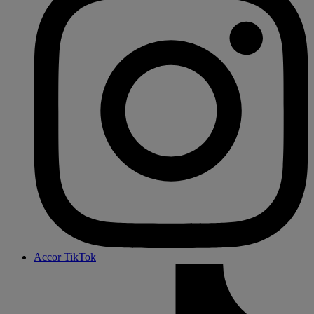
Accor TikTok