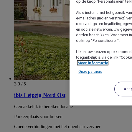
op de knop "Personaliseren" te k
Als u instemt met het gebruik va
e-mailadres (indien verstrekt) v
reserverings- en loyaliteitsgege
en sociale netwerken. Uw gegev
derden beschikken. Voor meer inf
de knop "Personaliseren".
U kunt uw keuzes op elk moment 
toegankelijk is via de link "Cook
Meer informatie
Onze partners
3.9 / 5
Aan
ibis Leipzig Nord Ost
Gemakkelijk te bereiken locatie
Parkeerplaats voor bussen
Goede verbindingen met het openbaar vervoer