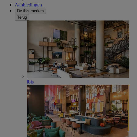
Aanbiedingen
De ibis merken
Terug
ibis