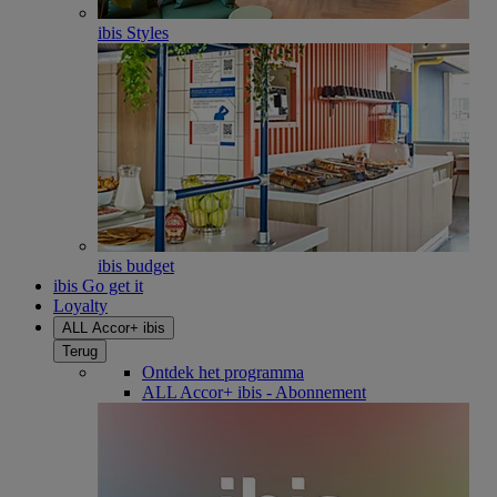
ibis Styles
ibis budget
ibis Go get it
Loyalty
ALL Accor+ ibis
Terug
Ontdek het programma
ALL Accor+ ibis - Abonnement