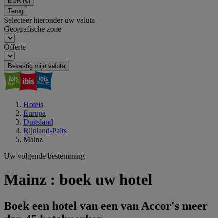
EUR
(€)
Terug
Selecteer hieronder uw valuta
Geografische zone
Offerte
Bevestig mijn valuta
Hotels
Europa
Duitsland
Rijnland-Palts
Mainz
Uw volgende bestemming
Mainz : boek uw hotel
Boek een hotel van een van Accor's meer