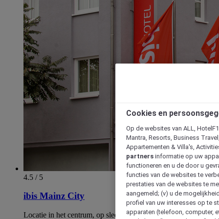
Cookies en persoonsgeg
Op de websites van ALL, HotelF1, 
Mantra, Resorts, Business Travel
Appartementen & Villa's, Activiti
partners
informatie op uw appara
functioneren en u de door u gevra
functies van de websites te verbe
4.5 / 5
prestaties van de websites te met
aangemeld; (v) u de mogelijkheid
ibis Mainz City
profiel van uw interesses op te s
apparaten (telefoon, computer, e
Locatie in het centrum, op slechts 5 minuten lopen naar de