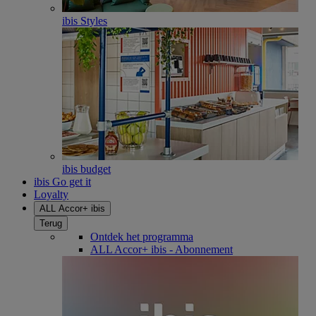
ibis Styles
ibis budget
ibis Go get it
Loyalty
ALL Accor+ ibis
Terug
Ontdek het programma
ALL Accor+ ibis - Abonnement