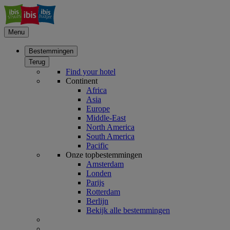
Menu
Bestemmingen
Terug
Find your hotel
Continent
Africa
Asia
Europe
Middle-East
North America
South America
Pacific
Onze topbestemmingen
Amsterdam
Londen
Parijs
Rotterdam
Berlijn
Bekijk alle bestemmingen