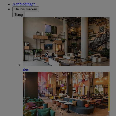
Aanbiedingen
De ibis merken
Terug
ibis