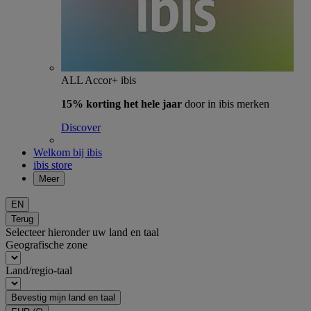
ALL Accor+ ibis
15% korting het hele jaar
door in ibis merken
Discover
Welkom bij ibis
ibis store
Meer
EN
Terug
Selecteer hieronder uw land en taal
Geografische zone
Land/regio-taal
Bevestig mijn land en taal