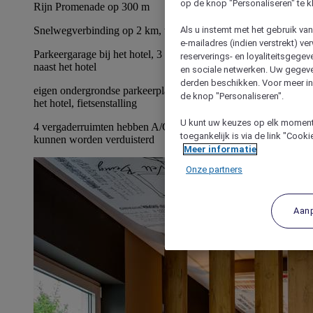
op de knop "Personaliseren" te k
Rijn Promenade op 300 m
Als u instemt met het gebruik va
Snelwegverbinding op 2 km, trein- en busstation op 300 m
e-mailadres (indien verstrekt) v
Parkeergarage bij het hotel, 3 parkeerplaatsen voor bussen pal
reserverings- en loyaliteitsgege
naast het hotel
en sociale netwerken. Uw gegev
derden beschikken. Voor meer inf
eigen ondergrondse parkeerplaats, 3 busparkeerplekken voor
de knop "Personaliseren".
het hotel, fietsenstalling
U kunt uw keuzes op elk moment 
4 vergaderruimten hebben A/C, daglicht, geen pilaren en
toegankelijk is via de link "Cook
kunnen worden verduisterd
Meer informatie
Onze partners
Aan