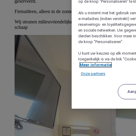
geserveerd.
op de knop "Personaliseren" te k
Fietsuitleen, alleen in de zomer
Als u instemt met het gebruik va
e-mailadres (indien verstrekt) v
Wij steunen milieuvriendelijke begrazing met ons Ouessant
reserverings- en loyaliteitsgege
schaap
en sociale netwerken. Uw gegev
derden beschikken. Voor meer inf
de knop "Personaliseren".
U kunt uw keuzes op elk moment 
toegankelijk is via de link "Cook
Meer informatie
Onze partners
Aan