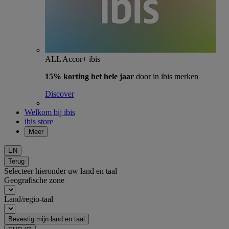
ALL Accor+ ibis
15% korting het hele jaar
door in ibis merken
Discover
Welkom bij ibis
ibis store
Meer
EN
Terug
Selecteer hieronder uw land en taal
Geografische zone
Land/regio-taal
Bevestig mijn land en taal