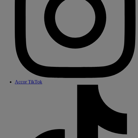
Accor TikTok