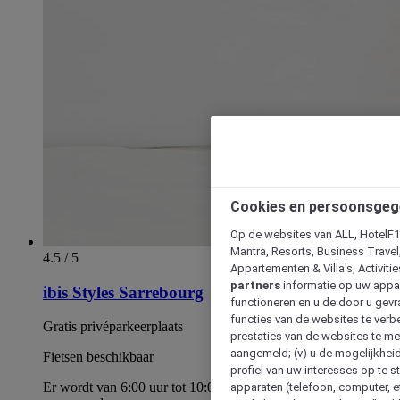
Cookies en persoonsgeg
Op de websites van ALL, HotelF1, 
Mantra, Resorts, Business Travel
4.5 / 5
Appartementen & Villa's, Activiti
partners
informatie op uw appara
ibis Styles Sarrebourg
functioneren en u de door u gevra
functies van de websites te verbe
Gratis privéparkeerplaats
prestaties van de websites te met
aangemeld; (v) u de mogelijkheid
Fietsen beschikbaar
profiel van uw interesses op te s
Er wordt van 6:00 uur tot 10:00 uur een ontbijtbuffet
apparaten (telefoon, computer, e