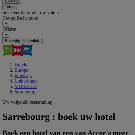
EUR
(€)
Terug
Selecteer hieronder uw valuta
Geografische zone
Offerte
Bevestig mijn valuta
Hotels
Europa
Frankrijk
Lotharingen
MOSELLE
Sarrebourg
Uw volgende bestemming
Sarrebourg : boek uw hotel
Boek een hotel van een van Accor's meer