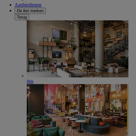
Aanbiedingen
De ibis merken
Terug
ibis