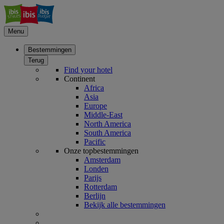
Menu
Bestemmingen
Terug
Find your hotel
Continent
Africa
Asia
Europe
Middle-East
North America
South America
Pacific
Onze topbestemmingen
Amsterdam
Londen
Parijs
Rotterdam
Berlijn
Bekijk alle bestemmingen