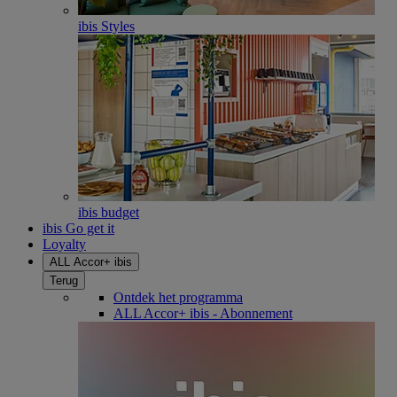
ibis Styles
ibis budget
ibis Go get it
Loyalty
ALL Accor+ ibis
Terug
Ontdek het programma
ALL Accor+ ibis - Abonnement