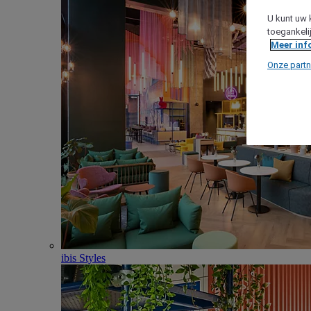
U kunt uw 
toegankeli
Meer inf
Onze partn
ibis Styles