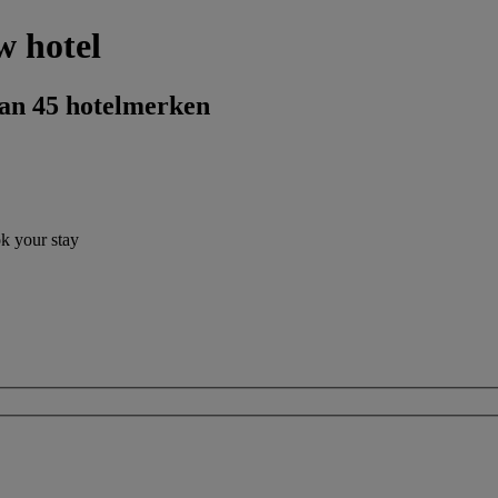
w hotel
dan 45 hotelmerken
ok your stay