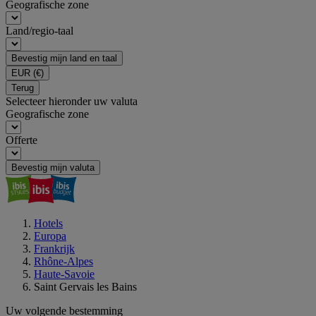
Geografische zone
Land/regio-taal
Bevestig mijn land en taal
EUR
(€)
Terug
Selecteer hieronder uw valuta
Geografische zone
Offerte
Bevestig mijn valuta
Hotels
Europa
Frankrijk
Rhône-Alpes
Haute-Savoie
Saint Gervais les Bains
Uw volgende bestemming