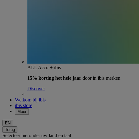
ALL Accor+ ibis
15% korting het hele jaar
door in ibis merken
Discover
Welkom bij ibis
ibis store
Meer
EN
Terug
Selecteer hieronder uw land en taal