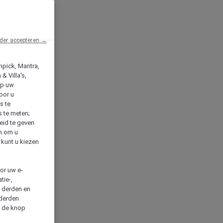
der accepteren →
npick, Mantra,
& Villa's,
op uw
oor u
s te
s te meten;
heid te geven
en om u
 kunt u kiezen
cor uw e-
tie-,
n derden en
 derden
a de knop