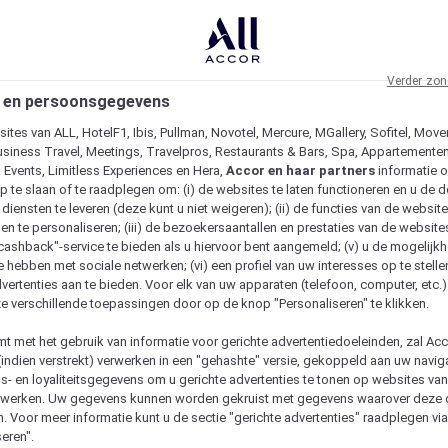
Verder zon
 en persoonsgegevens
ites van ALL, HotelF1, Ibis, Pullman, Novotel, Mercure, MGallery, Sofitel, Move
usiness Travel, Meetings, Travelpros, Restaurants & Bars, Spa, Appartementen 
& Events, Limitless Experiences en Hera,
Accor en haar partners
informatie 
p te slaan of te raadplegen om: (i) de websites te laten functioneren en u de d
iensten te leveren (deze kunt u niet weigeren); (ii) de functies van de website
en te personaliseren; (iii) de bezoekersaantallen en prestaties van de website
 "cashback"-service te bieden als u hiervoor bent aangemeld; (v) u de mogelijk
te hebben met sociale netwerken; (vi) een profiel van uw interesses op te stell
vertenties aan te bieden. Voor elk van uw apparaten (telefoon, computer, etc.)
e verschillende toepassingen door op de knop "Personaliseren" te klikken.
emt met het gebruik van informatie voor gerichte advertentiedoeleinden, zal Ac
(indien verstrekt) verwerken in een "gehashte" versie, gekoppeld aan uw naviga
gs- en loyaliteitsgegevens om u gerichte advertenties te tonen op websites va
etwerken. Uw gegevens kunnen worden gekruist met gegevens waarover deze
. Voor meer informatie kunt u de sectie "gerichte advertenties" raadplegen vi
eren".