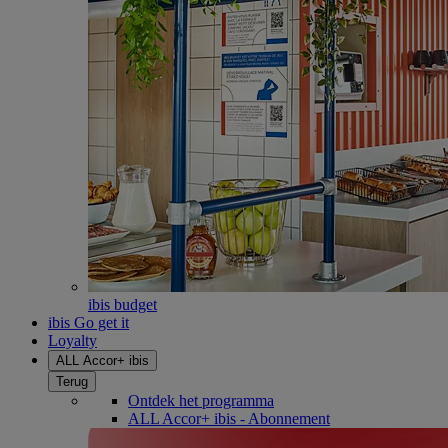
ibis budget
ibis Go get it
Loyalty
ALL Accor+ ibis
Terug
Ontdek het programma
ALL Accor+ ibis - Abonnement