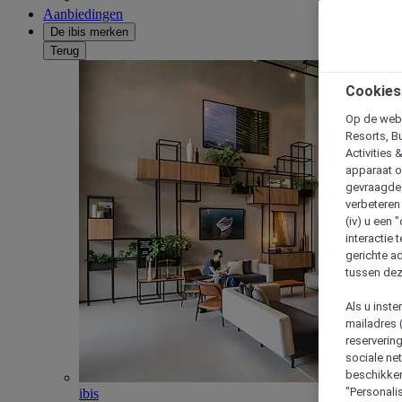
Aanbiedingen
De ibis merken
Terug
Cookies
Op de webs
Resorts, B
Activities 
apparaat o
gevraagde d
verbeteren 
(iv) u een
interactie 
gerichte ad
tussen dez
Als u inst
mailadres 
reserverin
sociale n
beschikken
"Personalis
ibis