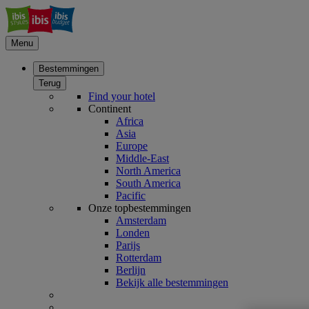
Menu
Bestemmingen
Terug
Find your hotel
Continent
Africa
Asia
Europe
Middle-East
North America
South America
Pacific
Onze topbestemmingen
Amsterdam
Londen
Parijs
Rotterdam
Berlijn
Bekijk alle bestemmingen