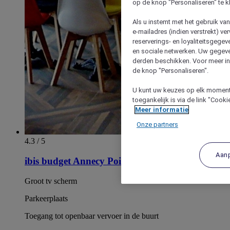
op de knop "Personaliseren" te k
Als u instemt met het gebruik va
e-mailadres (indien verstrekt) v
reserverings- en loyaliteitsgege
en sociale netwerken. Uw gegev
derden beschikken. Voor meer inf
de knop "Personaliseren".
U kunt uw keuzes op elk moment 
toegankelijk is via de link "Cook
Meer informatie
Onze partners
4.3 / 5
Aan
ibis budget Annecy Poisy
Groot tv scherm
Parkeerplaats
Toegang tot openbaar vervoer in de buurt