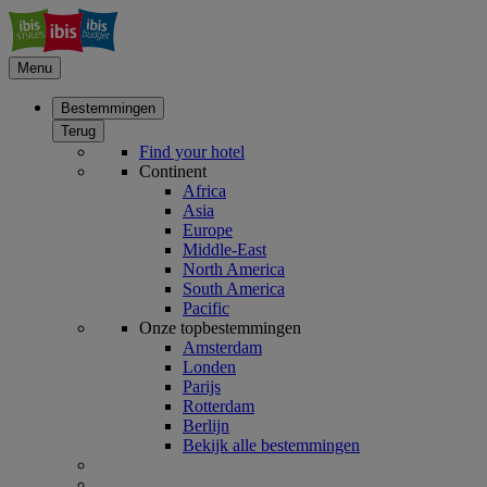
Menu
Bestemmingen
Terug
Find your hotel
Continent
Africa
Asia
Europe
Middle-East
North America
South America
Pacific
Onze topbestemmingen
Amsterdam
Londen
Parijs
Rotterdam
Berlijn
Bekijk alle bestemmingen