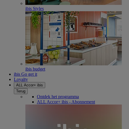
ibis Styles
ibis budget
ibis Go get it
Loyalty
ALL Accor+ ibis
Terug
Ontdek het programma
ALL Accor+ ibis - Abonnement