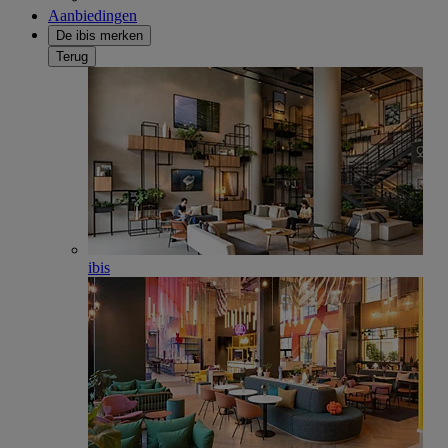
Aanbiedingen
De ibis merken
Terug
ibis