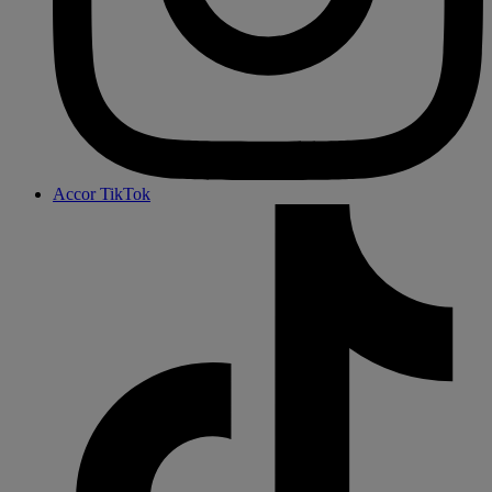
Accor TikTok