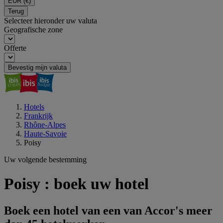
EUR
(€)
Terug
Selecteer hieronder uw valuta
Geografische zone
Offerte
Bevestig mijn valuta
Hotels
Frankrijk
Rhône-Alpes
Haute-Savoie
Poisy
Uw volgende bestemming
Poisy : boek uw hotel
Boek een hotel van een van Accor's meer