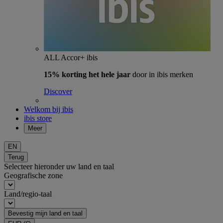
ALL Accor+ ibis
15% korting het hele jaar
door in ibis merken
Discover
Welkom bij ibis
ibis store
Meer
EN
Terug
Selecteer hieronder uw land en taal
Geografische zone
Land/regio-taal
Bevestig mijn land en taal