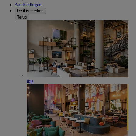
Aanbiedingen
De ibis merken
Terug
ibis