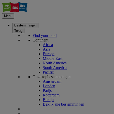
Menu
Bestemmingen
Terug
Find your hotel
Continent
Africa
Asia
Europe
Middle-East
North America
South America
Pacific
Onze topbestemmingen
Amsterdam
Londen
Parijs
Rotterdam
Berlijn
Bekijk alle bestemmingen