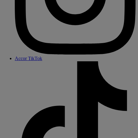
Accor TikTok