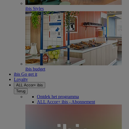
ibis Styles
ibis budget
ibis Go get it
Loyalty
ALL Accor+ ibis
Terug
Ontdek het programma
ALL Accor+ ibis - Abonnement