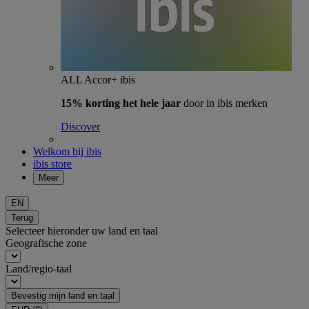
ALL Accor+ ibis
15% korting het hele jaar
door in ibis merken
Discover
Welkom bij ibis
ibis store
Meer
EN
Terug
Selecteer hieronder uw land en taal
Geografische zone
Land/regio-taal
Bevestig mijn land en taal