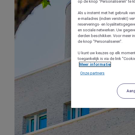
op de knop "Personaliseren" te k
Als u instemt met het gebruik va
e-mailadres (indien verstrekt) v
reserverings- en loyaliteitsgege
en sociale netwerken. Uw gegev
derden beschikken. Voor meer inf
de knop "Personaliseren".
U kunt uw keuzes op elk moment 
toegankelijk is via de link "Cook
Meer informatie
Onze partners
Aan