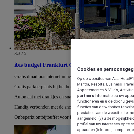
3.3 / 5
ibis budget Frankfurt Offenbach Sued
Cookies en persoonsgeg
Gratis draadloos internet in het hele hotel, inclusief uw kamer
Op de websites van ALL, HotelF1, 
Mantra, Resorts, Business Travel
Gratis parkeerplaats bij het hotel
Appartementen & Villa's, Activiti
partners
informatie op uw appara
Automaat met drankjes en snacks in het hotel
functioneren en u de door u gevra
Handig verbonden met de snelweg A661, afrit Taunusring
functies van de websites te verbe
prestaties van de websites te met
Onbeperkt ontbijtbuffet voor EUR 11,50/persoon
aangemeld; (v) u de mogelijkheid
profiel van uw interesses op te s
apparaten (telefoon, computer, e