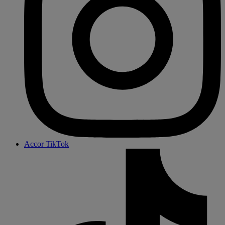
Accor TikTok