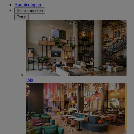
Aanbiedingen
De ibis merken
Terug
ibis