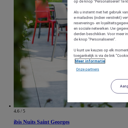
op de knop "Personaliseren" te k
Als u instemt met het gebruik va
e-mailadres (indien verstrekt) v
reserverings- en loyaliteitsgege
en sociale netwerken. Uw gegev
derden beschikken. Voor meer inf
de knop "Personaliseren".
U kunt uw keuzes op elk moment 
toegankelijk is via de link "Cook
Meer informatie
Onze partners
Aan
4.6 / 5
ibis Nuits Saint Georges