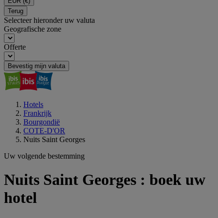
EUR
(€)
Terug
Selecteer hieronder uw valuta
Geografische zone
Offerte
Bevestig mijn valuta
Hotels
Frankrijk
Bourgondië
COTE-D'OR
Nuits Saint Georges
Uw volgende bestemming
Nuits Saint Georges : boek uw
hotel