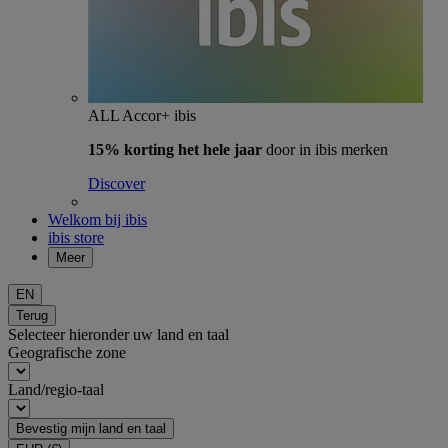
ALL Accor+ ibis
15% korting het hele jaar
door in ibis merken
Discover
Welkom bij ibis
ibis store
Meer
EN
Terug
Selecteer hieronder uw land en taal
Geografische zone
Land/regio-taal
Bevestig mijn land en taal