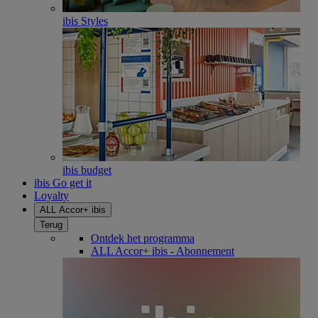
ibis Styles
ibis budget
ibis Go get it
Loyalty
ALL Accor+ ibis
Terug
Ontdek het programma
ALL Accor+ ibis - Abonnement