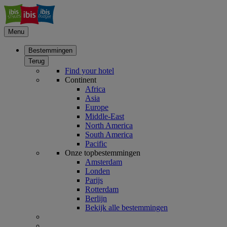
Menu
Bestemmingen
Terug
Find your hotel
Continent
Africa
Asia
Europe
Middle-East
North America
South America
Pacific
Onze topbestemmingen
Amsterdam
Londen
Parijs
Rotterdam
Berlijn
Bekijk alle bestemmingen