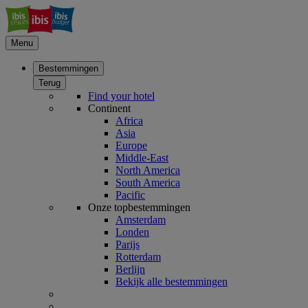
Menu
Bestemmingen
Terug
Find your hotel
Continent
Africa
Asia
Europe
Middle-East
North America
South America
Pacific
Onze topbestemmingen
Amsterdam
Londen
Parijs
Rotterdam
Berlijn
Bekijk alle bestemmingen