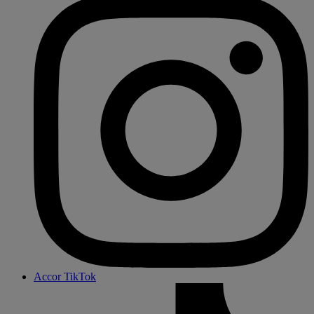
Accor TikTok