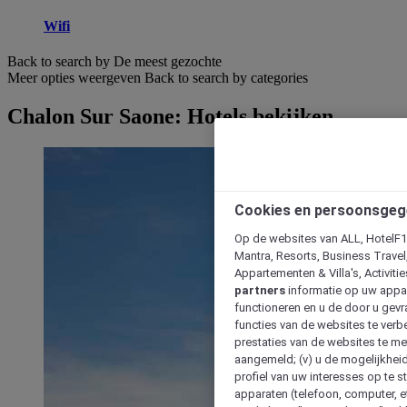
Wifi
Back to search by De meest gezochte
Meer opties weergeven
Back to search by categories
Chalon Sur Saone: Hotels bekijken
Cookies en persoonsgeg
Op de websites van ALL, HotelF1, 
Mantra, Resorts, Business Travel
Appartementen & Villa's, Activiti
partners
informatie op uw appara
functioneren en u de door u gevra
functies van de websites te verbe
prestaties van de websites te met
aangemeld; (v) u de mogelijkheid
profiel van uw interesses op te s
apparaten (telefoon, computer, e