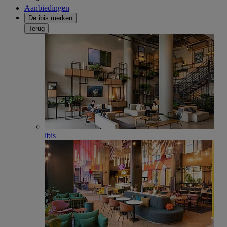
Aanbiedingen
De ibis merken
Terug
ibis