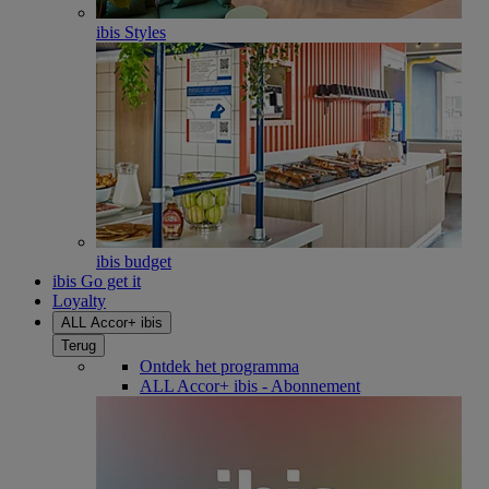
ibis Styles
ibis budget
ibis Go get it
Loyalty
ALL Accor+ ibis
Terug
Ontdek het programma
ALL Accor+ ibis - Abonnement