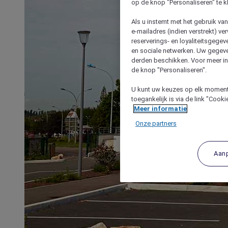
op de knop "Personaliseren" te k
Als u instemt met het gebruik va
e-mailadres (indien verstrekt) v
reserverings- en loyaliteitsgege
en sociale netwerken. Uw gegev
derden beschikken. Voor meer inf
de knop "Personaliseren".
U kunt uw keuzes op elk moment 
toegankelijk is via de link "Cook
Meer informatie
Onze partners
Aan