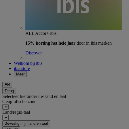
ALL Accor+ ibis
15% korting het hele jaar
door in ibis merken
Discover
Welkom bij ibis
ibis store
Meer
EN
Terug
Selecteer hieronder uw land en taal
Geografische zone
Land/regio-taal
Bevestig mijn land en taal