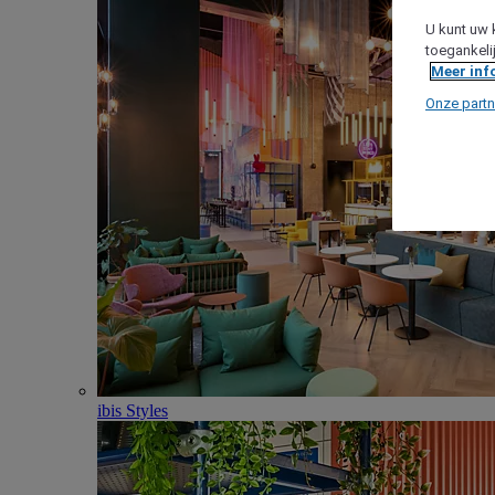
U kunt uw 
toegankeli
Meer inf
Onze partn
ibis Styles