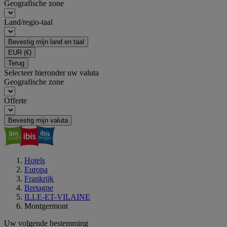
Geografische zone
Land/regio-taal
Bevestig mijn land en taal
EUR
(€)
Terug
Selecteer hieronder uw valuta
Geografische zone
Offerte
Bevestig mijn valuta
Hotels
Europa
Frankrijk
Bretagne
ILLE-ET-VILAINE
Montgermont
Uw volgende bestemming