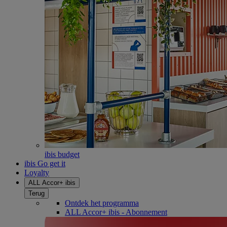
ibis budget
ibis Go get it
Loyalty
ALL Accor+ ibis
Terug
Ontdek het programma
ALL Accor+ ibis - Abonnement