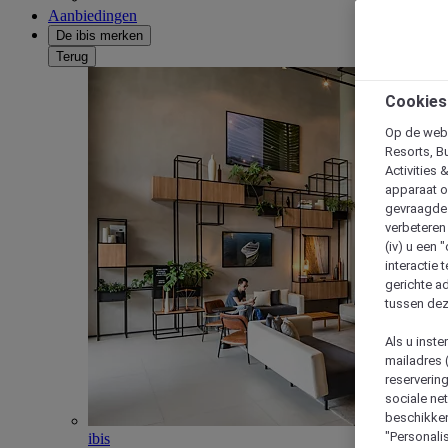
Aanbiedingen
De ibis merken
Terug
Cookies
Op de webs
Resorts, B
Activities 
apparaat o
gevraagde d
verbeteren 
(iv) u een
interactie 
gerichte ad
tussen dez
Als u inst
mailadres 
reserverin
sociale n
beschikken
"Personalis
ibis