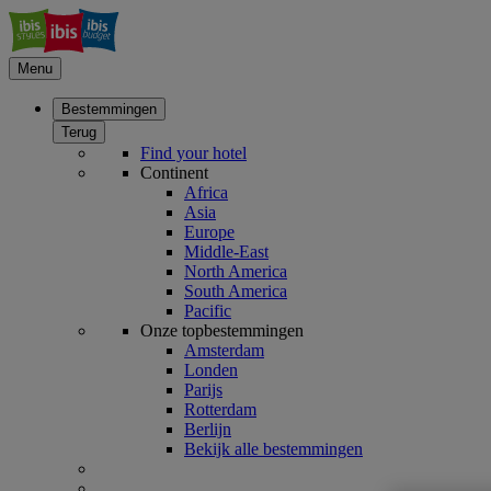
Menu
Bestemmingen
Terug
Find your hotel
Continent
Africa
Asia
Europe
Middle-East
North America
South America
Pacific
Onze topbestemmingen
Amsterdam
Londen
Parijs
Rotterdam
Berlijn
Bekijk alle bestemmingen