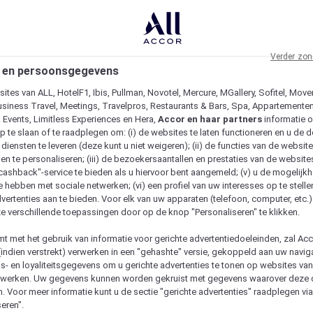
Verder zon
 en persoonsgegevens
ites van ALL, HotelF1, Ibis, Pullman, Novotel, Mercure, MGallery, Sofitel, Move
usiness Travel, Meetings, Travelpros, Restaurants & Bars, Spa, Appartementen 
& Events, Limitless Experiences en Hera,
Accor en haar partners
informatie 
p te slaan of te raadplegen om: (i) de websites te laten functioneren en u de d
iensten te leveren (deze kunt u niet weigeren); (ii) de functies van de website
en te personaliseren; (iii) de bezoekersaantallen en prestaties van de website
 "cashback"-service te bieden als u hiervoor bent aangemeld; (v) u de mogelijk
te hebben met sociale netwerken; (vi) een profiel van uw interesses op te stell
vertenties aan te bieden. Voor elk van uw apparaten (telefoon, computer, etc.)
e verschillende toepassingen door op de knop "Personaliseren" te klikken.
emt met het gebruik van informatie voor gerichte advertentiedoeleinden, zal Ac
(indien verstrekt) verwerken in een "gehashte" versie, gekoppeld aan uw naviga
gs- en loyaliteitsgegevens om u gerichte advertenties te tonen op websites va
etwerken. Uw gegevens kunnen worden gekruist met gegevens waarover deze
. Voor meer informatie kunt u de sectie "gerichte advertenties" raadplegen vi
eren".