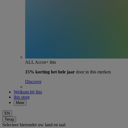
ALL Accor+ ibis
15% korting het hele jaar
door in ibis merken
Discover
Welkom bij ibis
ibis store
Meer
EN
Terug
Selecteer hieronder uw land en taal