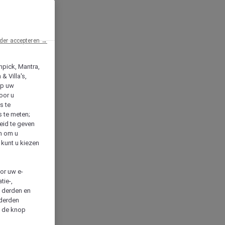
der accepteren →
npick, Mantra,
& Villa's,
op uw
oor u
s te
s te meten;
heid te geven
en om u
 kunt u kiezen
cor uw e-
tie-,
n derden en
 derden
a de knop