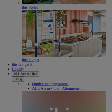
ibis Styles
ibis budget
ibis Go get it
Loyalty
ALL Accor+ ibis
Terug
Ontdek het programma
ALL Accor+ ibis - Abonnement