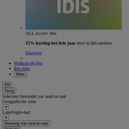
ALL Accor+ ibis
15% korting het hele jaar
door in ibis merken
Discover
Welkom bij ibis
ibis store
Meer
EN
Terug
Selecteer hieronder uw land en taal
Geografische zone
Land/regio-taal
Bevestig mijn land en taal