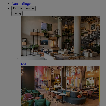
Aanbiedingen
De ibis merken
Terug
ibis