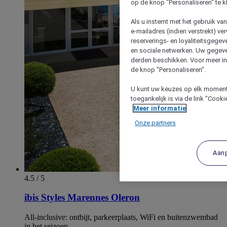
op de knop "Personaliseren" te k
Als u instemt met het gebruik va
e-mailadres (indien verstrekt) v
reserverings- en loyaliteitsgege
en sociale netwerken. Uw gegev
derden beschikken. Voor meer inf
de knop "Personaliseren".
U kunt uw keuzes op elk moment 
toegankelijk is via de link "Cook
Meer informatie
Onze partners
Aan
4.5 / 5
ibis Styles Marennes Oleron
All-inclusive: ontbijt, parkeerplaats, WiFi en buitenzwembad
in het seizoen