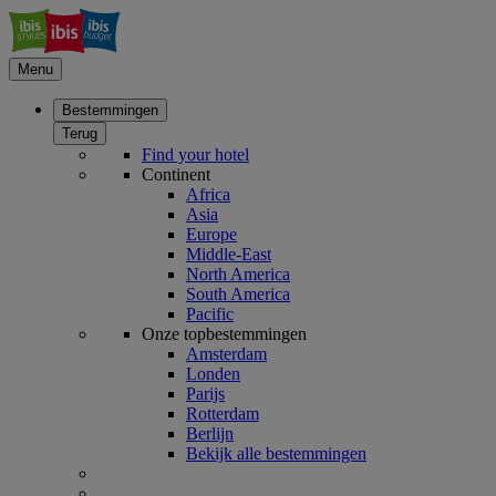
Menu
Bestemmingen
Terug
Find your hotel
Continent
Africa
Asia
Europe
Middle-East
North America
South America
Pacific
Onze topbestemmingen
Amsterdam
Londen
Parijs
Rotterdam
Berlijn
Bekijk alle bestemmingen