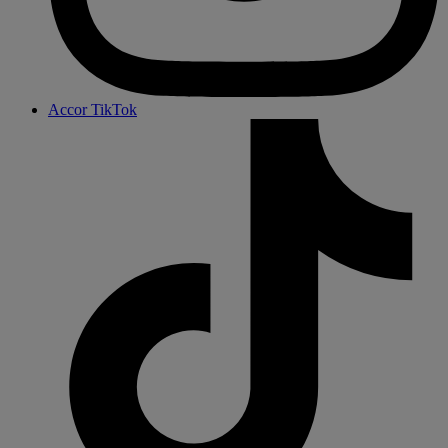
Accor TikTok