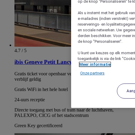
op de knop "Personaliseren" te k
Als u instemt met het gebruik va
e-mailadres (indien verstrekt) v
reserverings- en loyaliteitsgege
en sociale netwerken. Uw gegev
derden beschikken. Voor meer inf
de knop "Personaliseren".
4.7 / 5
U kunt uw keuzes op elk moment 
toegankelijk is via de link "Cook
ibis Geneve Petit Lancy
Meer informatie
Onze partners
Gratis ticket voor openbaar vervoer, gedurende uw hele
verblijf geldig
Gratis WiFi in het hele hotel
Aan
24-uurs receptie
Directe toegang met bus of tram naar de luchthaven,
PALEXPO, CICG of het stadscentrum
Green Key gecertificeerd