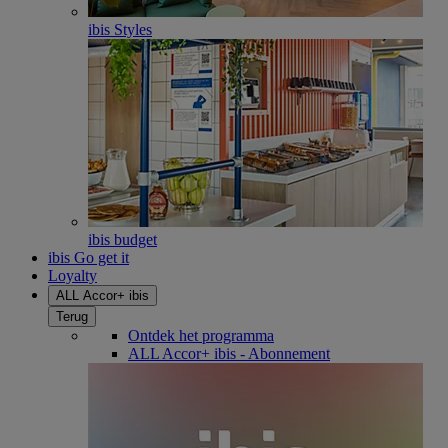
ibis Styles
ibis budget
ibis Go get it
Loyalty
ALL Accor+ ibis
Terug
Ontdek het programma
ALL Accor+ ibis - Abonnement