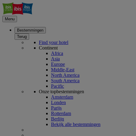
Menu
Bestemmingen
Terug
Find your hotel
Continent
Africa
Asia
Europe
Middle-East
North America
South America
Pacific
Onze topbestemmingen
Amsterdam
Londen
Parijs
Rotterdam
Berlijn
Bekijk alle bestemmingen