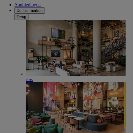
Aanbiedingen
De ibis merken
Terug
ibis