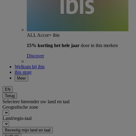
ALL Accor+ ibis
15% korting het hele jaar
door in ibis merken
Discover
Welkom bij ibis
ibis store
Meer
EN
Terug
Selecteer hieronder uw land en taal
Geografische zone
Land/regio-taal
Bevestig mijn land en taal