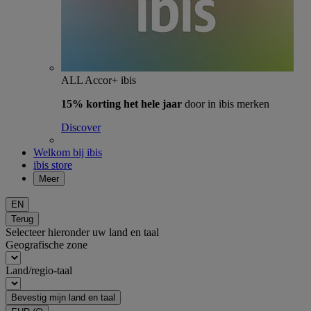
ALL Accor+ ibis
15% korting het hele jaar
door in ibis merken
Discover
Welkom bij ibis
ibis store
Meer
EN
Terug
Selecteer hieronder uw land en taal
Geografische zone
Land/regio-taal
Bevestig mijn land en taal