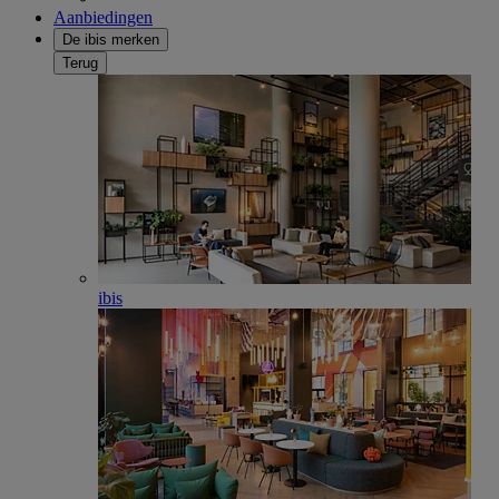
Aanbiedingen
De ibis merken
Terug
ibis