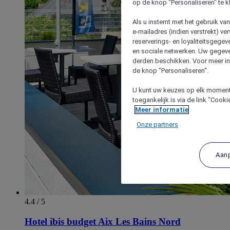
op de knop "Personaliseren" te k
Als u instemt met het gebruik va
e-mailadres (indien verstrekt) v
reserverings- en loyaliteitsgege
en sociale netwerken. Uw gegev
derden beschikken. Voor meer inf
de knop "Personaliseren".
U kunt uw keuzes op elk moment 
toegankelijk is via de link "Cook
Meer informatie
Onze partners
Aan
4.4 / 5
Hotel ibis budget Aix Les Bains Nord