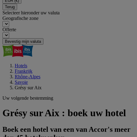
EUR
(€)
Terug
Selecteer hieronder uw valuta
Geografische zone
Offerte
Bevestig mijn valuta
Hotels
Frankrijk
Rhône-Alpes
Savoie
Grésy sur Aix
Uw volgende bestemming
Grésy sur Aix : boek uw hotel
Boek een hotel van een van Accor's meer