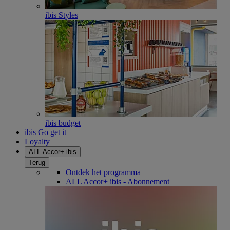
ibis Styles
ibis budget
ibis Go get it
Loyalty
ALL Accor+ ibis
Terug
Ontdek het programma
ALL Accor+ ibis - Abonnement