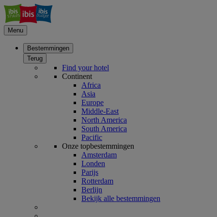
Menu
Bestemmingen
Terug
Find your hotel
Continent
Africa
Asia
Europe
Middle-East
North America
South America
Pacific
Onze topbestemmingen
Amsterdam
Londen
Parijs
Rotterdam
Berlijn
Bekijk alle bestemmingen