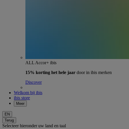
ALL Accor+ ibis
15% korting het hele jaar
door in ibis merken
Discover
Welkom bij ibis
ibis store
Meer
EN
Terug
Selecteer hieronder uw land en taal