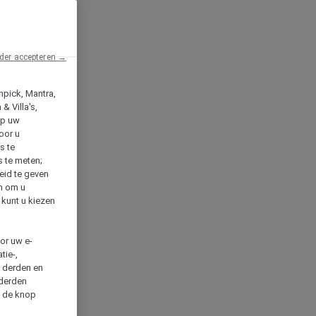
der accepteren →
npick, Mantra,
& Villa's,
op uw
oor u
s te
s te meten;
heid te geven
en om u
 kunt u kiezen
cor uw e-
tie-,
n derden en
 derden
a de knop