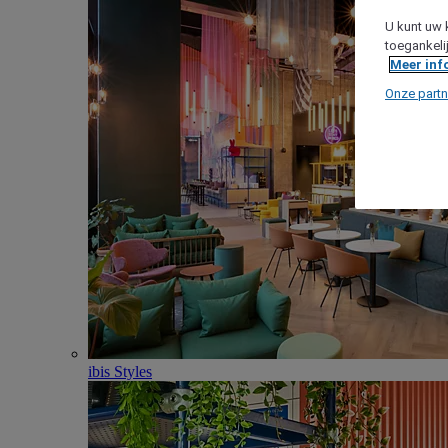
U kunt uw 
toegankeli
Meer inf
Onze partn
ibis Styles