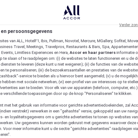
Verder zon
 en persoonsgegevens
ites van ALL, HotelF1, Ibis, Pullman, Novotel, Mercure, MGallery, Sofitel, Move
usiness Travel, Meetings, Travelpros, Restaurants & Bars, Spa, Appartementen 
& Events, Limitless Experiences en Hera,
Accor en haar partners
informatie 
p te slaan of te raadplegen om: (i) de websites te laten functioneren en u de d
iensten te leveren (deze kunt u niet weigeren); (ii) de functies van de website
en te personaliseren; (iii) de bezoekersaantallen en prestaties van de website
 "cashback"-service te bieden als u hiervoor bent aangemeld; (v) u de mogelijk
te hebben met sociale netwerken; (vi) een profiel van uw interesses op te stell
vertenties aan te bieden. Voor elk van uw apparaten (telefoon, computer, etc.)
e verschillende toepassingen door op de knop "Personaliseren" te klikken.
emt met het gebruik van informatie voor gerichte advertentiedoeleinden, zal Ac
(indien verstrekt) verwerken in een "gehashte" versie, gekoppeld aan uw naviga
gs- en loyaliteitsgegevens om u gerichte advertenties te tonen op websites va
etwerken. Uw gegevens kunnen worden gekruist met gegevens waarover deze
. Voor meer informatie kunt u de sectie "gerichte advertenties" raadplegen vi
eren".