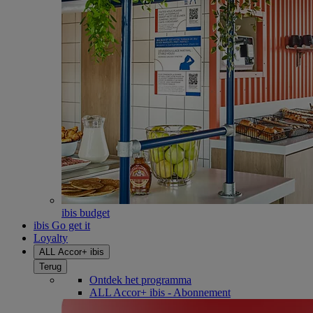
ibis budget
ibis Go get it
Loyalty
ALL Accor+ ibis
Terug
Ontdek het programma
ALL Accor+ ibis - Abonnement