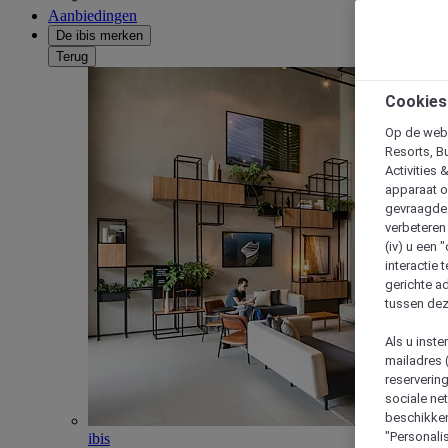
Aanbiedingen
De ibis merken
Terug
Cookies
Op de webs
Resorts, B
Activities 
apparaat o
gevraagde d
verbeteren 
(iv) u een
interactie 
gerichte ad
tussen dez
Als u inst
mailadres 
reserverin
sociale n
beschikken
"Personalis
ibis