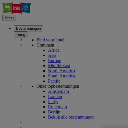
Menu
Bestemmingen
Terug
Find your hotel
Continent
Africa
Asia
Europe
Middle-East
North America
South America
Pacific
Onze topbestemmingen
Amsterdam
Londen
Parijs
Rotterdam
Berlijn
Bekijk alle bestemmingen