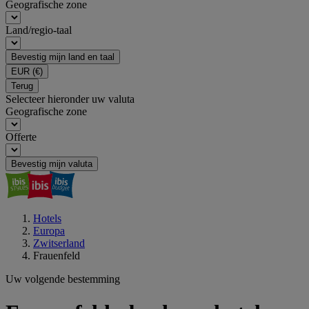
Geografische zone
Land/regio-taal
Bevestig mijn land en taal
EUR
(€)
Terug
Selecteer hieronder uw valuta
Geografische zone
Offerte
Bevestig mijn valuta
Hotels
Europa
Zwitserland
Frauenfeld
Uw volgende bestemming