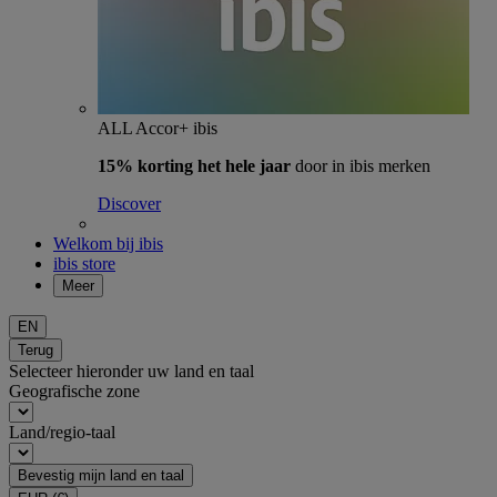
ALL Accor+ ibis
15% korting het hele jaar
door in ibis merken
Discover
Welkom bij ibis
ibis store
Meer
EN
Terug
Selecteer hieronder uw land en taal
Geografische zone
Land/regio-taal
Bevestig mijn land en taal