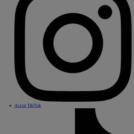
Accor TikTok