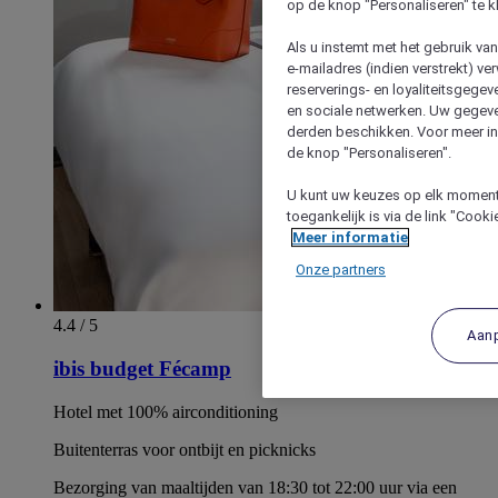
op de knop "Personaliseren" te k
Als u instemt met het gebruik va
e-mailadres (indien verstrekt) v
reserverings- en loyaliteitsgege
en sociale netwerken. Uw gegev
derden beschikken. Voor meer inf
de knop "Personaliseren".
U kunt uw keuzes op elk moment 
toegankelijk is via de link "Cook
Meer informatie
Onze partners
4.4 / 5
Aan
ibis budget Fécamp
Hotel met 100% airconditioning
Buitenterras voor ontbijt en picknicks
Bezorging van maaltijden van 18:30 tot 22:00 uur via een