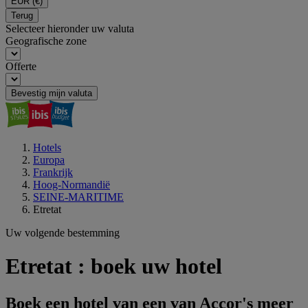
EUR
(€)
Terug
Selecteer hieronder uw valuta
Geografische zone
Offerte
Bevestig mijn valuta
Hotels
Europa
Frankrijk
Hoog-Normandië
SEINE-MARITIME
Etretat
Uw volgende bestemming
Etretat : boek uw hotel
Boek een hotel van een van Accor's meer