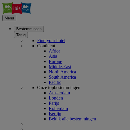
Menu
Bestemmingen
Terug
Find your hotel
Continent
Africa
Asia
Europe
Middle-East
North America
South America
Pacific
Onze topbestemmingen
Amsterdam
Londen
Parijs
Rotterdam
Berlijn
Bekijk alle bestemmingen