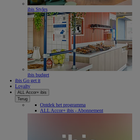
ibis Styles
ibis budget
ibis Go get it
Loyalty
ALL Accor+ ibis
Terug
Ontdek het programma
ALL Accor+ ibis - Abonnement