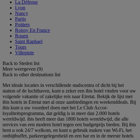
La Défense
Lyon
Nancy
Parijs
Poitiers
Roissy En France
Rouen
Saint Raphael
Tours
Villepinte
Back to Steden list
Meer weergeven (9)
Back to other destinations list
Met ideale locaties in verschillende stadscentra of dicht bij het
station of de luchthaven, kunt u zeker een ibis hotel vinden voor uw
volgende vakantie of zakelijke reis naar Etretat. Bekijk de lijst met
ibis hotels in Etretat met al onze aanbiedingen en weekenddeals. Bij
ibis kunt u uw voordeel doen met het Le Club Accor-
loyaliteitsprogramma, dat geldig is in meer dan 2.000 hotels
wereldwijd. ibis heeft meer dan 1800 hotels wereldwijd, die alle
services van een modern hotel tegen een budgetprijs bieden. Bij ibis
bent u ook 24/7 welkom, en kunt u gebruik maken van Wi-Fi, het
ontbijtbuffet, parkeergelegenheid en een bar en in de meeste hotels