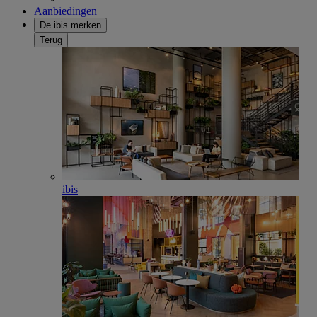
Aanbiedingen
De ibis merken
Terug
ibis