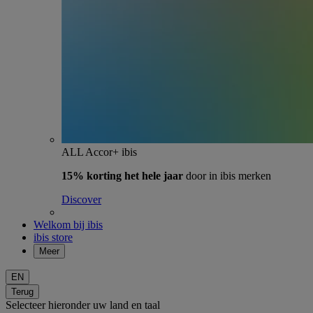
ALL Accor+ ibis
15% korting het hele jaar
door in ibis merken
Discover
Welkom bij ibis
ibis store
Meer
EN
Terug
Selecteer hieronder uw land en taal