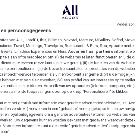
Verder zon
 en persoonsgegevens
ites van ALL, HotelF1, Ibis, Pullman, Novotel, Mercure, MGallery, Sofitel, Move
usiness Travel, Meetings, Travelpros, Restaurants & Bars, Spa, Appartementen 
& Events, Limitless Experiences en Hera,
Accor en haar partners
informatie 
p te slaan of te raadplegen om: (i) de websites te laten functioneren en u de d
iensten te leveren (deze kunt u niet weigeren); (ii) de functies van de website
en te personaliseren; (iii) de bezoekersaantallen en prestaties van de website
 "cashback"-service te bieden als u hiervoor bent aangemeld; (v) u de mogelijk
te hebben met sociale netwerken; (vi) een profiel van uw interesses op te stell
vertenties aan te bieden. Voor elk van uw apparaten (telefoon, computer, etc.)
e verschillende toepassingen door op de knop "Personaliseren" te klikken.
emt met het gebruik van informatie voor gerichte advertentiedoeleinden, zal Ac
(indien verstrekt) verwerken in een "gehashte" versie, gekoppeld aan uw naviga
gs- en loyaliteitsgegevens om u gerichte advertenties te tonen op websites va
etwerken. Uw gegevens kunnen worden gekruist met gegevens waarover deze
. Voor meer informatie kunt u de sectie "gerichte advertenties" raadplegen vi
eren".