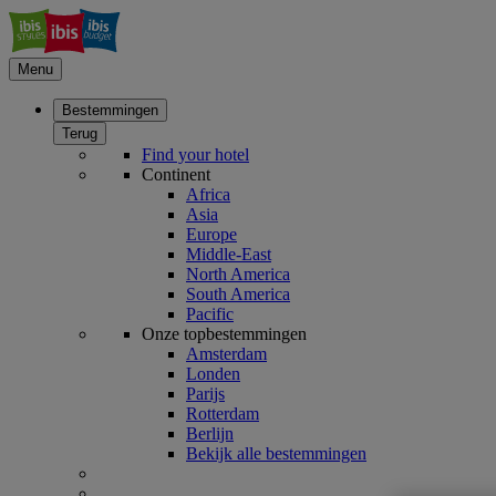
Menu
Bestemmingen
Terug
Find your hotel
Continent
Africa
Asia
Europe
Middle-East
North America
South America
Pacific
Onze topbestemmingen
Amsterdam
Londen
Parijs
Rotterdam
Berlijn
Bekijk alle bestemmingen