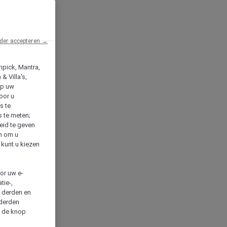
der accepteren →
npick, Mantra,
& Villa's,
op uw
oor u
s te
s te meten;
heid te geven
en om u
 kunt u kiezen
cor uw e-
tie-,
n derden en
 derden
a de knop