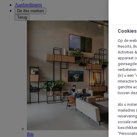
Aanbiedingen
De ibis merken
Terug
Cookies
Op de webs
Resorts, B
Activities 
apparaat o
gevraagde d
verbeteren 
(iv) u een
interactie 
gerichte ad
tussen dez
Als u inst
mailadres 
reserverin
sociale n
beschikken
"Personalis
ibis