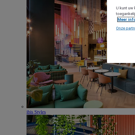
U kunt uw 
toegankeli
Meer inf
Onze partn
ibis Styles