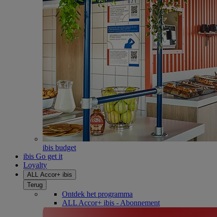
ibis budget
ibis Go get it
Loyalty
ALL Accor+ ibis
Terug
Ontdek het programma
ALL Accor+ ibis - Abonnement