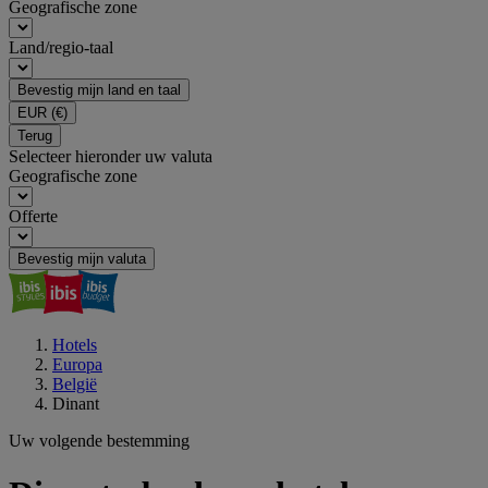
Geografische zone
Land/regio-taal
Bevestig mijn land en taal
EUR
(€)
Terug
Selecteer hieronder uw valuta
Geografische zone
Offerte
Bevestig mijn valuta
Hotels
Europa
België
Dinant
Uw volgende bestemming