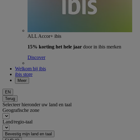
ALL Accor+ ibis
15% korting het hele jaar
door in ibis merken
Discover
Welkom bij ibis
ibis store
Meer
EN
Terug
Selecteer hieronder uw land en taal
Geografische zone
Land/regio-taal
Bevestig mijn land en taal