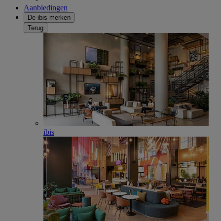
Aanbiedingen
De ibis merken
Terug
ibis