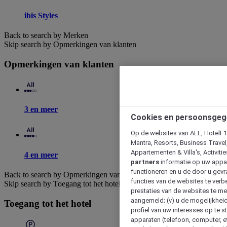
ibis Styles
Back to search by Merken
Skip search by Opmerkingen van klanten
Opmerkingen van klanten
3 en meer
Cookies en persoonsgeg
Op de websites van ALL, HotelF1, 
Mantra, Resorts, Business Travel
Appartementen & Villa's, Activiti
4 en meer
partners
informatie op uw appara
functioneren en u de door u gevra
Back to search by Opmerkingen van klanten
functies van de websites te verbe
Skip search by Toegang tot het hotel
prestaties van de websites te met
aangemeld; (v) u de mogelijkheid
Toegang tot het hotel
profiel van uw interesses op te s
apparaten (telefoon, computer, e