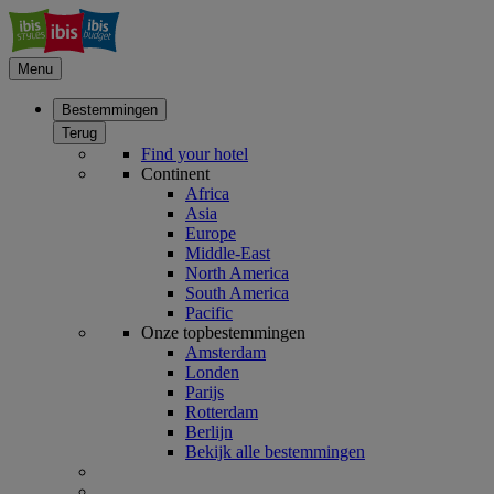
Menu
Bestemmingen
Terug
Find your hotel
Continent
Africa
Asia
Europe
Middle-East
North America
South America
Pacific
Onze topbestemmingen
Amsterdam
Londen
Parijs
Rotterdam
Berlijn
Bekijk alle bestemmingen