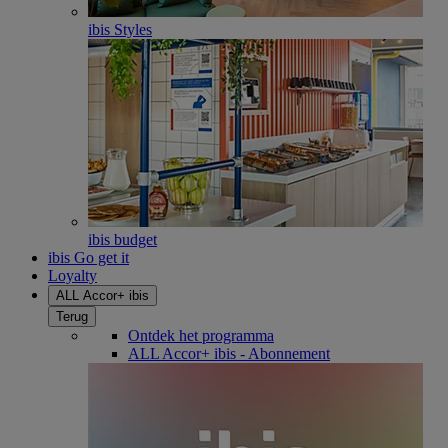
ibis Styles
ibis budget
ibis Go get it
Loyalty
ALL Accor+ ibis
Terug
Ontdek het programma
ALL Accor+ ibis - Abonnement