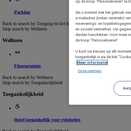
op de knop "Personaliseren" te k
Parking
Als u instemt met het gebruik va
e-mailadres (indien verstrekt) v
Back to search by Toegang tot het hotel
reserverings- en loyaliteitsgege
Skip search by Wellness
en sociale netwerken. Uw gegev
derden beschikken. Voor meer inf
Wellness
de knop "Personaliseren".
U kunt uw keuzes op elk moment 
toegankelijk is via de link "Cook
Meer informatie
Fitnessruimte
Onze partners
Back to search by Wellness
Skip search by Toegankelijkheid
Aan
Toegankelijkheid
Hotel toegankelijk voor rolstoelen