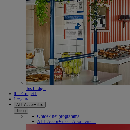
ibis budget
ibis Go get it
Loyalty
ALL Accor+ ibis
Terug
Ontdek het programma
ALL Accor+ ibis - Abonnement