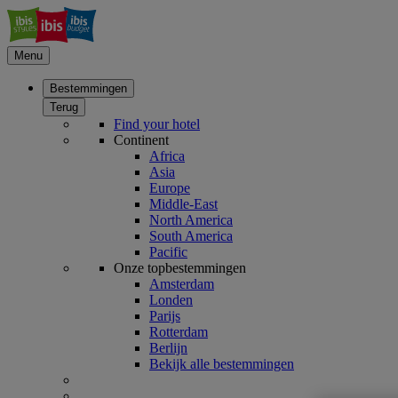
Menu
Bestemmingen
Terug
Find your hotel
Continent
Africa
Asia
Europe
Middle-East
North America
South America
Pacific
Onze topbestemmingen
Amsterdam
Londen
Parijs
Rotterdam
Berlijn
Bekijk alle bestemmingen