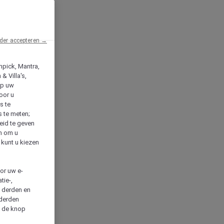
der accepteren →
npick, Mantra,
& Villa's,
op uw
oor u
s te
s te meten;
heid te geven
en om u
 kunt u kiezen
cor uw e-
tie-,
n derden en
 derden
a de knop