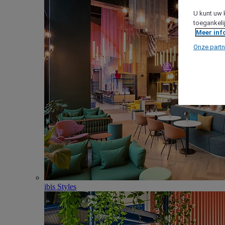
U kunt uw 
toegankeli
Meer inf
Onze partn
ibis Styles