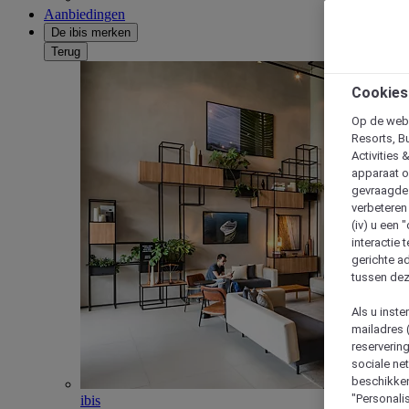
Aanbiedingen
De ibis merken
Terug
Cookies
Op de webs
Resorts, B
Activities 
apparaat o
gevraagde d
verbeteren 
(iv) u een
interactie 
gerichte ad
tussen dez
Als u inst
mailadres 
reserverin
sociale n
beschikken
"Personalis
ibis