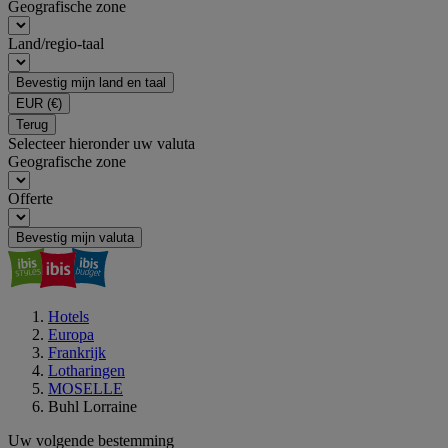
Geografische zone
Land/regio-taal
Bevestig mijn land en taal
EUR
(€)
Terug
Selecteer hieronder uw valuta
Geografische zone
Offerte
Bevestig mijn valuta
Hotels
Europa
Frankrijk
Lotharingen
MOSELLE
Buhl Lorraine
Uw volgende bestemming