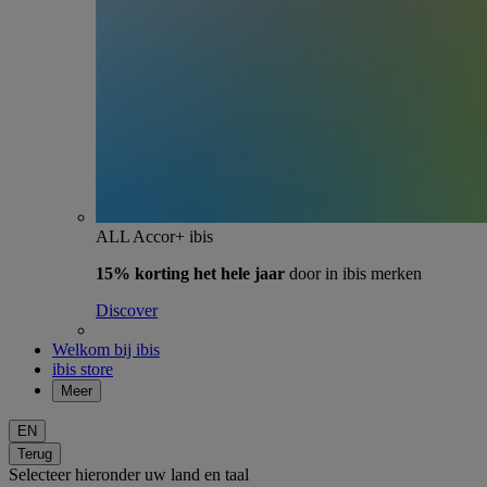
ALL Accor+ ibis
15% korting het hele jaar
door in ibis merken
Discover
Welkom bij ibis
ibis store
Meer
EN
Terug
Selecteer hieronder uw land en taal