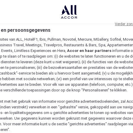
Verder zon
 en persoonsgegevens
ites van ALL, HotelF1, Ibis, Pullman, Novotel, Mercure, MGallery, Sofitel, Move
usiness Travel, Meetings, Travelpros, Restaurants & Bars, Spa, Appartementen 
& Events, Limitless Experiences en Hera,
Accor en haar partners
informatie 
p te slaan of te raadplegen om: (i) de websites te laten functioneren en u de d
iensten te leveren (deze kunt u niet weigeren); (ii) de functies van de website
en te personaliseren; (iii) de bezoekersaantallen en prestaties van de website
 "cashback"-service te bieden als u hiervoor bent aangemeld; (v) u de mogelijk
te hebben met sociale netwerken; (vi) een profiel van uw interesses op te stell
vertenties aan te bieden. Voor elk van uw apparaten (telefoon, computer, etc.)
e verschillende toepassingen door op de knop "Personaliseren" te klikken.
emt met het gebruik van informatie voor gerichte advertentiedoeleinden, zal Ac
(indien verstrekt) verwerken in een "gehashte" versie, gekoppeld aan uw naviga
gs- en loyaliteitsgegevens om u gerichte advertenties te tonen op websites va
etwerken. Uw gegevens kunnen worden gekruist met gegevens waarover deze
. Voor meer informatie kunt u de sectie "gerichte advertenties" raadplegen vi
eren".