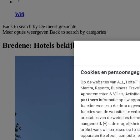
Wifi
Back to search by De meest gezochte
Meer opties weergeven
Back to search by categories
Bredene: Hotels bekijken
Cookies en persoonsgeg
Op de websites van ALL, HotelF1, 
Mantra, Resorts, Business Travel
Appartementen & Villa's, Activiti
partners
informatie op uw appara
functioneren en u de door u gevra
functies van de websites te verbe
prestaties van de websites te met
aangemeld; (v) u de mogelijkheid
profiel van uw interesses op te s
apparaten (telefoon, computer, e