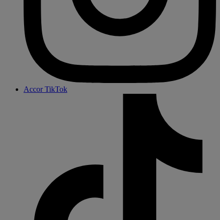
Accor TikTok