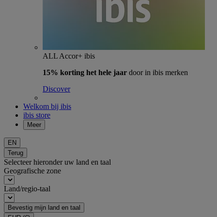
ALL Accor+ ibis
15% korting het hele jaar
door in ibis merken
Discover
Welkom bij ibis
ibis store
Meer
EN
Terug
Selecteer hieronder uw land en taal
Geografische zone
Land/regio-taal
Bevestig mijn land en taal