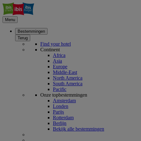
Menu
Bestemmingen
Terug
Find your hotel
Continent
Africa
Asia
Europe
Middle-East
North America
South America
Pacific
Onze topbestemmingen
Amsterdam
Londen
Parijs
Rotterdam
Berlijn
Bekijk alle bestemmingen