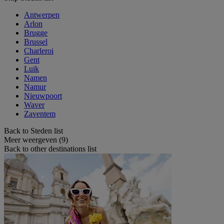
Antwerpen
Arlon
Brugge
Brussel
Charleroi
Gent
Luik
Namen
Namur
Nieuwpoort
Waver
Zaventem
Back to Steden list
Meer weergeven (9)
Back to other destinations list