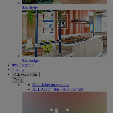
ibis Styles
ibis budget
ibis Go get it
Loyalty
ALL Accor+ ibis
Terug
Ontdek het programma
ALL Accor+ ibis - Abonnement