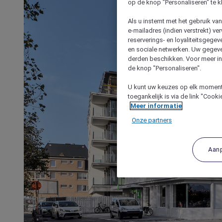
op de knop "Personaliseren" te k
Als u instemt met het gebruik va
e-mailadres (indien verstrekt) v
reserverings- en loyaliteitsgege
en sociale netwerken. Uw gegev
derden beschikken. Voor meer inf
de knop "Personaliseren".
U kunt uw keuzes op elk moment 
toegankelijk is via de link "Cook
Meer informatie
Onze partners
Aan