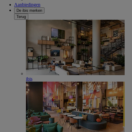
Aanbiedingen
De ibis merken
Terug
ibis