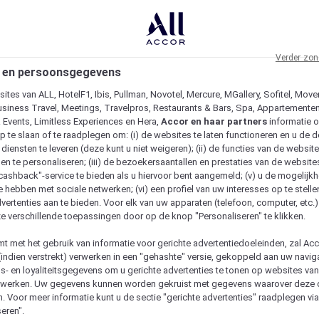
Verder zon
 en persoonsgegevens
ites van ALL, HotelF1, Ibis, Pullman, Novotel, Mercure, MGallery, Sofitel, Move
usiness Travel, Meetings, Travelpros, Restaurants & Bars, Spa, Appartementen 
& Events, Limitless Experiences en Hera,
Accor en haar partners
informatie 
p te slaan of te raadplegen om: (i) de websites te laten functioneren en u de d
iensten te leveren (deze kunt u niet weigeren); (ii) de functies van de website
en te personaliseren; (iii) de bezoekersaantallen en prestaties van de website
 "cashback"-service te bieden als u hiervoor bent aangemeld; (v) u de mogelijk
te hebben met sociale netwerken; (vi) een profiel van uw interesses op te stell
vertenties aan te bieden. Voor elk van uw apparaten (telefoon, computer, etc.)
e verschillende toepassingen door op de knop "Personaliseren" te klikken.
emt met het gebruik van informatie voor gerichte advertentiedoeleinden, zal Ac
(indien verstrekt) verwerken in een "gehashte" versie, gekoppeld aan uw naviga
gs- en loyaliteitsgegevens om u gerichte advertenties te tonen op websites va
etwerken. Uw gegevens kunnen worden gekruist met gegevens waarover deze
. Voor meer informatie kunt u de sectie "gerichte advertenties" raadplegen vi
eren".