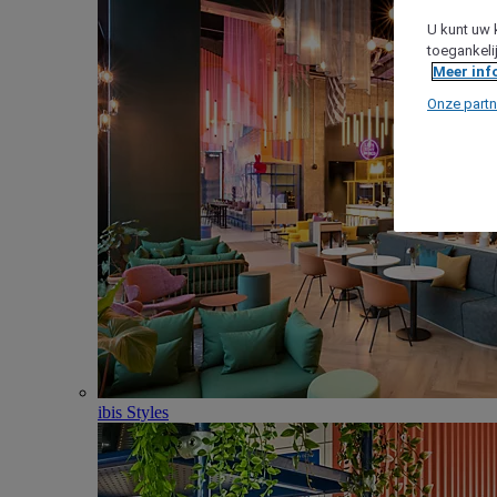
U kunt uw 
toegankeli
Meer inf
Onze partn
ibis Styles