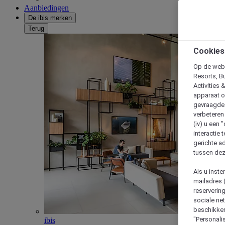
Aanbiedingen
De ibis merken
Terug
Cookies
Op de webs
Resorts, B
Activities 
apparaat o
gevraagde d
verbeteren 
(iv) u een
interactie 
gerichte ad
tussen dez
Als u inst
mailadres 
reserverin
sociale n
beschikken
"Personalis
ibis