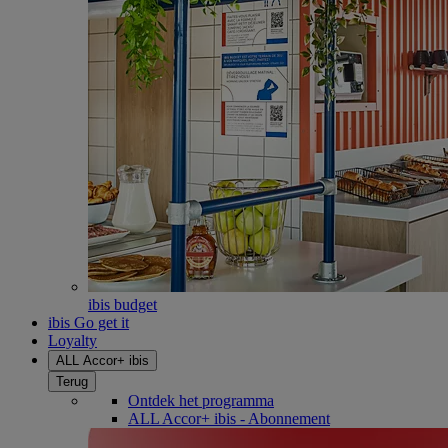
ibis budget
ibis Go get it
Loyalty
ALL Accor+ ibis
Terug
Ontdek het programma
ALL Accor+ ibis - Abonnement