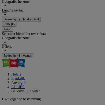
Geografische zone
Land/regio-taal
Bevestig mijn land en taal
EUR
(€)
Terug
Selecteer hieronder uw valuta
Geografische zone
Offerte
Bevestig mijn valuta
Hotels
Frankrijk
Auvergne
ALLIER
Bellerive Sur Allier
Uw volgende bestemming