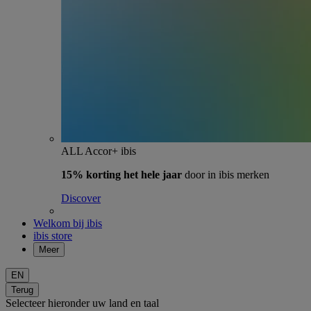
ALL Accor+ ibis
15% korting het hele jaar
door in ibis merken
Discover
Welkom bij ibis
ibis store
Meer
EN
Terug
Selecteer hieronder uw land en taal