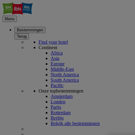
Menu
Bestemmingen
Terug
Find your hotel
Continent
Africa
Asia
Europe
Middle-East
North America
South America
Pacific
Onze topbestemmingen
Amsterdam
Londen
Parijs
Rotterdam
Berlijn
Bekijk alle bestemmingen