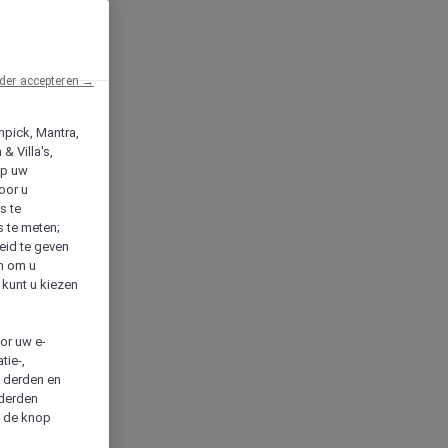
der accepteren →
npick, Mantra,
& Villa's,
op uw
oor u
s te
s te meten;
heid te geven
en om u
 kunt u kiezen
cor uw e-
tie-,
n derden en
 derden
a de knop