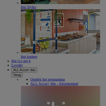
ibis Styles
ibis budget
ibis Go get it
Loyalty
ALL Accor+ ibis
Terug
Ontdek het programma
ALL Accor+ ibis - Abonnement