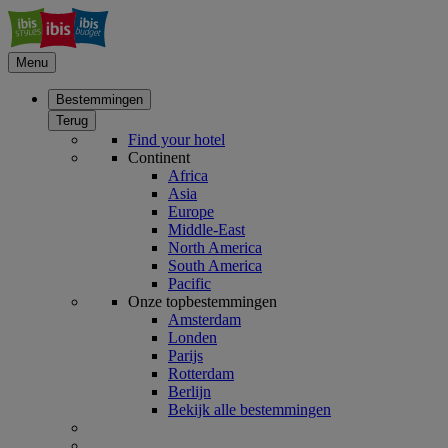
Menu
Bestemmingen
Terug
Find your hotel
Continent
Africa
Asia
Europe
Middle-East
North America
South America
Pacific
Onze topbestemmingen
Amsterdam
Londen
Parijs
Rotterdam
Berlijn
Bekijk alle bestemmingen