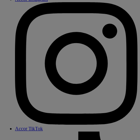
Accor TikTok