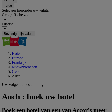
EUR
(€)
Terug
Selecteer hieronder uw valuta
Geografische zone
Offerte
Bevestig mijn valuta
Hotels
Europa
Frankrijk
Midi-Pyreneeën
Gers
Auch
Uw volgende bestemming
Auch : boek uw hotel
Boek een hotel van een van Accor's meer