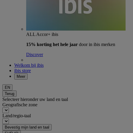
ALL Accor+ ibis
15% korting het hele jaar
door in ibis merken
Discover
Welkom bij ibis
ibis store
Meer
EN
Terug
Selecteer hieronder uw land en taal
Geografische zone
Land/regio-taal
Bevestig mijn land en taal