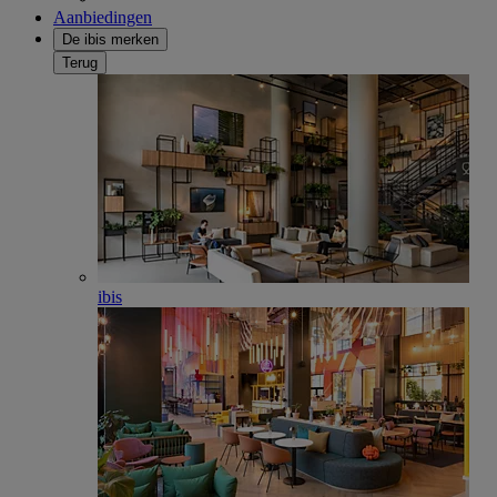
Aanbiedingen
De ibis merken
Terug
ibis