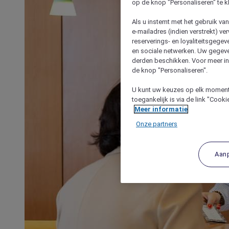
op de knop "Personaliseren" te k
Als u instemt met het gebruik va
e-mailadres (indien verstrekt) v
reserverings- en loyaliteitsgege
en sociale netwerken. Uw gegev
derden beschikken. Voor meer inf
de knop "Personaliseren".
U kunt uw keuzes op elk moment 
toegankelijk is via de link "Cook
Meer informatie
Onze partners
Aan