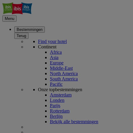
Menu
Bestemmingen
Terug
Find your hotel
Continent
Africa
Asia
Europe
Middle-East
North America
South America
Pacific
Onze topbestemmingen
Amsterdam
Londen
Parijs
Rotterdam
Berlijn
Bekijk alle bestemmingen