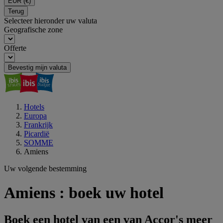
EUR
(€)
Terug
Selecteer hieronder uw valuta
Geografische zone
Offerte
Bevestig mijn valuta
Hotels
Europa
Frankrijk
Picardië
SOMME
Amiens
Uw volgende bestemming
Amiens : boek uw hotel
Boek een hotel van een van Accor's meer