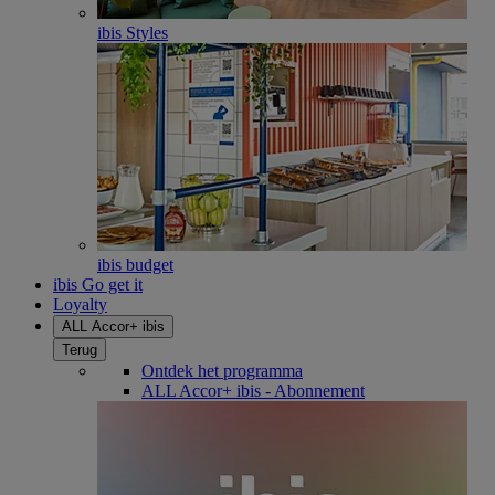
ibis Styles
ibis budget
ibis Go get it
Loyalty
ALL Accor+ ibis
Terug
Ontdek het programma
ALL Accor+ ibis - Abonnement