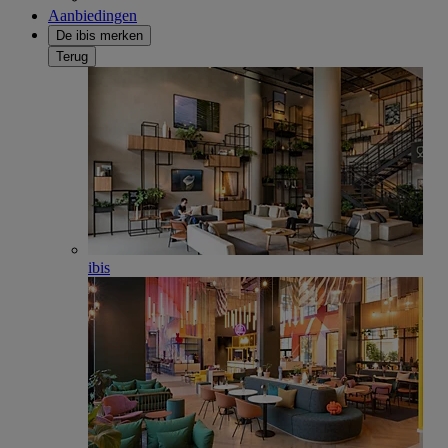
Aanbiedingen
De ibis merken
Terug
ibis