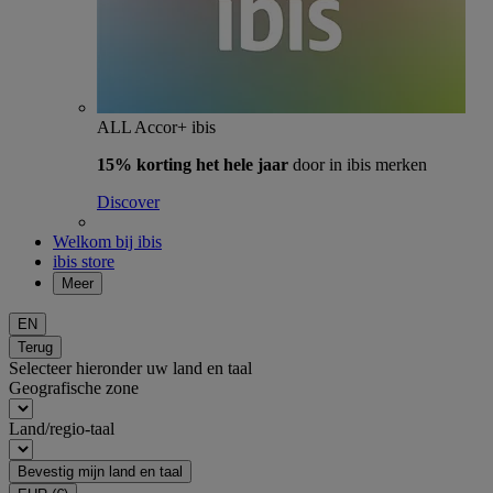
ALL Accor+ ibis
15% korting het hele jaar
door in ibis merken
Discover
Welkom bij ibis
ibis store
Meer
EN
Terug
Selecteer hieronder uw land en taal
Geografische zone
Land/regio-taal
Bevestig mijn land en taal