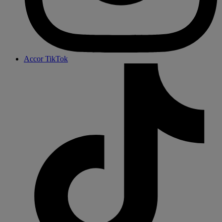
Accor TikTok