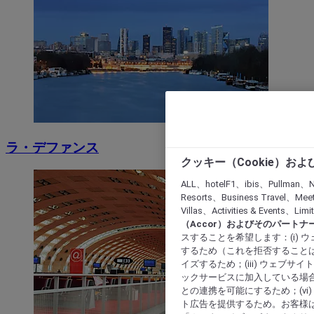
ラ・デファンス
クッキー（Cookie）お
ALL、hotelF1、ibis、Pullman、N
Resorts、Business Travel、Mee
Villas、Activities & Even
（Accor）およびそのパートナ
スすることを希望します：(i)
するため（これを拒否することは
イズするため；(iii) ウェブサ
ックサービスに加入している場合
との連携を可能にするため；(v
ト広告を提供するため。お客様