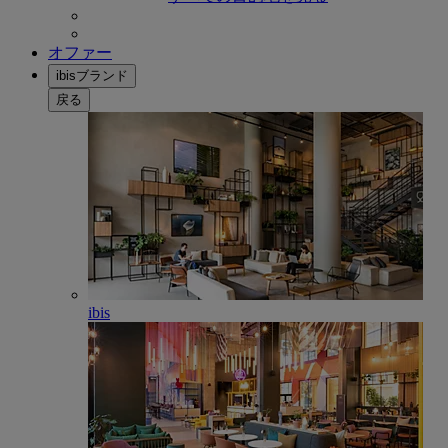
オファー
ibisブランド
戻る
ibis