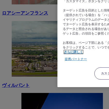
「カスタマイズ」ボタンをクリ
ターゲット広告を目的とした情
ロアシーアンフランス
（提供されている場合）を「ハッ
イヤリティプログラムのデータ
でターゲット広告を表示するた
るデータと照合される場合があ
ゲット広告」の項目をご参照く
お客様は、ページ下部にある「
をクリックすることで、いつで
さらに詳しく
提携パートナー
カス
ヴィルパント