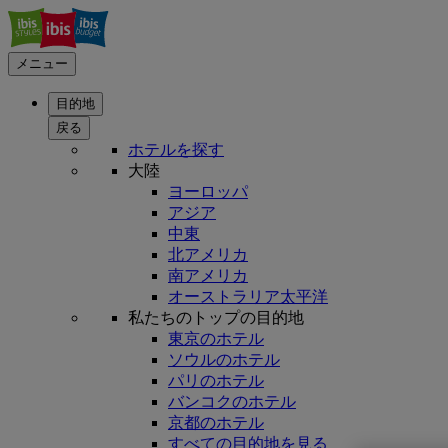
メニュー
目的地
戻る
ホテルを探す
大陸
ヨーロッパ
アジア
中東
北アメリカ
南アメリカ
オーストラリア太平洋
私たちのトップの目的地
東京のホテル
ソウルのホテル
パリのホテル
バンコクのホテル
京都のホテル
すべての目的地を見る