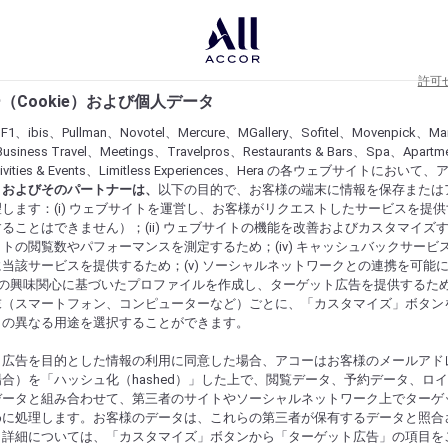
許可
（Cookie）および個人データ
lF1、ibis、Pullman、Novotel、Mercure、MGallery、Sofitel、Movenpick、Ma
usiness Travel、Meetings、Travelpros、Restaurants & Bars、Spa、Apartme
ctivities & Events、Limitless Experiences、Hera の各ウェブサイトにおいて
r）およびそのパートナーは、
以下の目的で、お客様の端末に情報を保存または
します：(i) ウェブサイトを運営し、お客様がリクエストしたサービスを提
ることはできません）；(ii) ウェブサイトの機能を改善およびカスタマイズするた
トの閲覧数やパフォーマンスを測定するため；(iv) キャッシュバックサービ
当該サービスを提供するため；(v) ソーシャルネットワークとの連携を可能
お客様の興味関心に基づいたプロファイルを作成し、ターゲット広告を提供するた
末（スマートフォン、コンピューターなど）ごとに、「カスタマイズ」ボタン
らの異なる用途を選択することができます。
ト広告を目的とした情報の利用に同意した場合、アコーはお客様のメールアド
合）を「ハッシュ化（hashed）」した上で、閲覧データ、予約データ、ロ
データと組み合わせて、第三者のサイトやソーシャルネットワーク上でターゲ
めに処理します。お客様のデータは、これらの第三者が保有するデータと照合
。詳細については、「カスタマイズ」ボタンから「ターゲット広告」の項目を