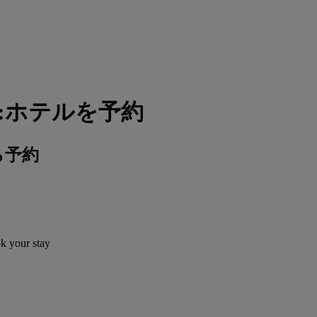
:ホテルを予約
ら予約
ok your stay