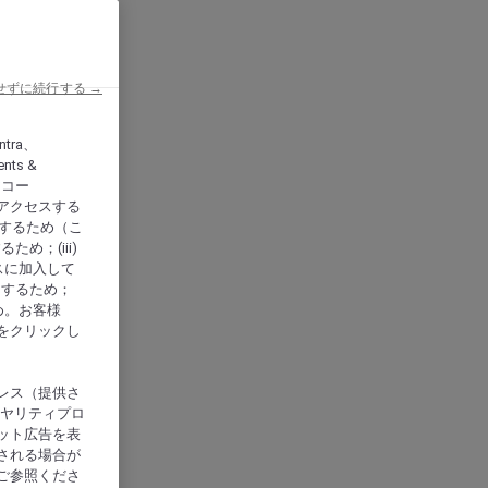
せずに続行する →
ntra、
nts &
、アコー
アクセスする
供するため（こ
め；(iii)
スに加入して
にするため；
め。お客様
をクリックし
レス（提供さ
イヤリティプロ
ット広告を表
される場合が
ご参照くださ