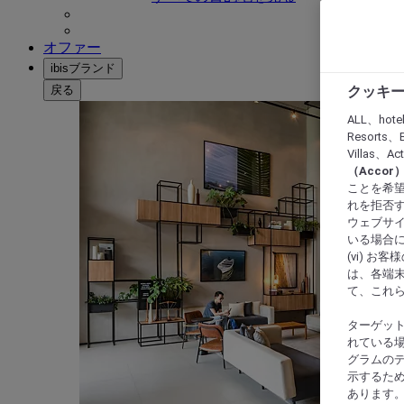
オファー
ibisブランド
戻る
クッキー
ALL、hote
Resorts、B
Villas、A
（Acco
ことを希望
れを拒否す
ウェブサイ
いる場合に
(vi) 
は、各端
て、これ
ターゲッ
れている場
グラムの
示するた
あります