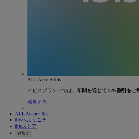
ALL Accor+ ibis
イビスブランドでは、
年間を通じて15%割引をご
発見する
ALL Accor+ ibis
ibisへようこそ
ibisストア
追加で