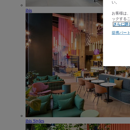
い。
ibis
お客様は
ックする
さらに詳
提携パー
ibis Styles