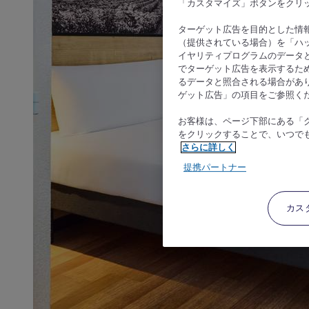
「カスタマイズ」ボタンをクリ
ターゲット広告を目的とした情
（提供されている場合）を「ハッ
イヤリティプログラムのデータ
でターゲット広告を表示するた
るデータと照合される場合があ
ゲット広告」の項目をご参照く
お客様は、ページ下部にある「
をクリックすることで、いつで
さらに詳しく
提携パートナー
カス