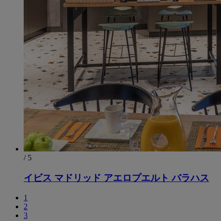
/ 5
イビス マドリッド アエロプエルト バラハス
1
2
3