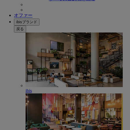
オファー
ibisブランド
戻る
ibis