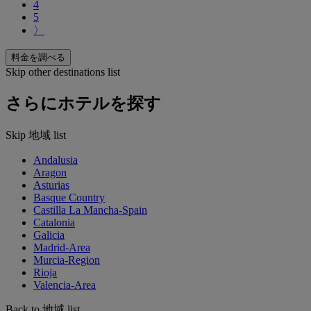
4
5
〉
料金を調べる
Skip other destinations list
さらにホテルを探す
Skip 地域 list
Andalusia
Aragon
Asturias
Basque Country
Castilla La Mancha-Spain
Catalonia
Galicia
Madrid-Area
Murcia-Region
Rioja
Valencia-Area
Back to 地域 list