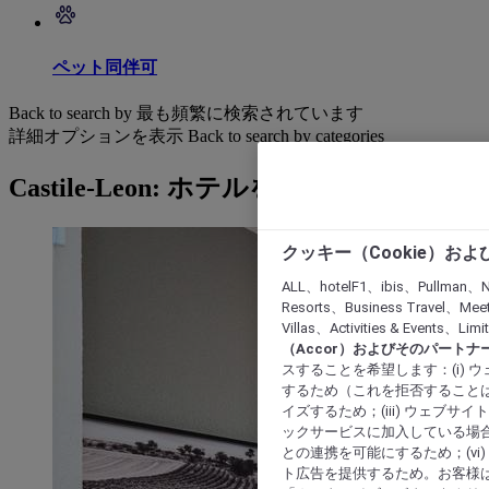
ペット同伴可
Back to search by 最も頻繁に検索されています
詳細オプションを表示
Back to search by categories
Castile-Leon: ホテルを検索する
クッキー（Cookie）お
ALL、hotelF1、ibis、Pullman、N
Resorts、Business Travel、Mee
Villas、Activities & Even
（Accor）およびそのパートナ
スすることを希望します：(i)
するため（これを拒否することは
イズするため；(iii) ウェブサ
ックサービスに加入している場合
との連携を可能にするため；(v
ト広告を提供するため。お客様