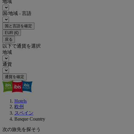
地域
国/地域 - 言語
国と言語を確定
EUR
(€)
戻る
以下で通貨を選択
地域
通貨
通貨を確定
Hotels
欧州
スペイン
Basque Country
次の旅先を探そう