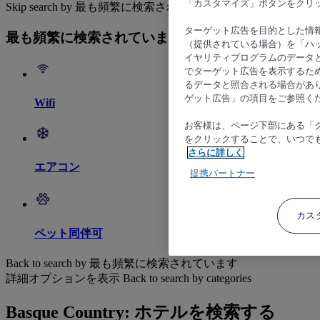
「カスタマイズ」ボタンをクリ
Skip search by 最も頻繁に検索されています
ターゲット広告を目的とした情
最も頻繁に検索されています
（提供されている場合）を「ハッ
イヤリティプログラムのデータ
でターゲット広告を表示するた
るデータと照合される場合があ
ゲット広告」の項目をご参照く
Wifi
お客様は、ページ下部にある「
をクリックすることで、いつで
さらに詳しく
エアコン
提携パートナー
カス
ペット同伴可
Back to search by 最も頻繁に検索されています
詳細オプションを表示
Back to search by categories
Basque Country: ホテルを検索する