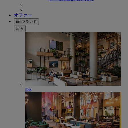
オファー
ibisブランド
戻る
ibis