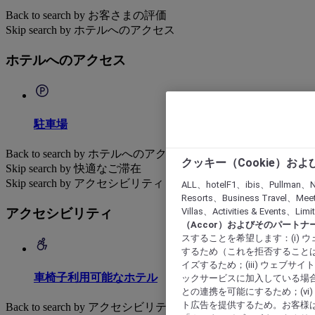
Back to search by お客さまの評価
Skip search by ホテルへのアクセス
ホテルへのアクセス
駐車場
Back to search by ホテルへのアクセス
クッキー（Cookie）お
Skip search by 快適なご滞在
Skip search by アクセシビリティ
ALL、hotelF1、ibis、Pullman、N
Resorts、Business Travel、Mee
アクセシビリティ
Villas、Activities & Even
（Accor）およびそのパートナ
スすることを希望します：(i)
するため（これを拒否することは
イズするため；(iii) ウェブサ
車椅子利用可能なホテル
ックサービスに加入している場合
との連携を可能にするため；(v
ト広告を提供するため。お客様
Back to search by アクセシビリティ