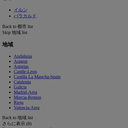
イルン
バラカルド
Back to 都市 list
Skip 地域 list
地域
Andalusia
Aragon
Asturias
Castile-Leon
Castilla La Mancha-Spain
Catalonia
Galicia
Madrid-Area
Murcia-Region
Rioja
Valencia-Area
Back to 地域 list
さらに表示 (8)