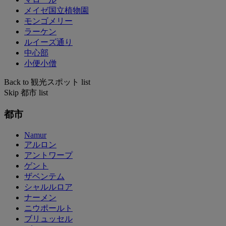
メイゼ国立植物園
モンゴメリー
ラーケン
ルイーズ通り
中心部
小便小僧
Back to 観光スポット list
Skip 都市 list
都市
Namur
アルロン
アントワープ
ゲント
ザベンテム
シャルルロア
ナーメン
ニウポールト
ブリュッセル