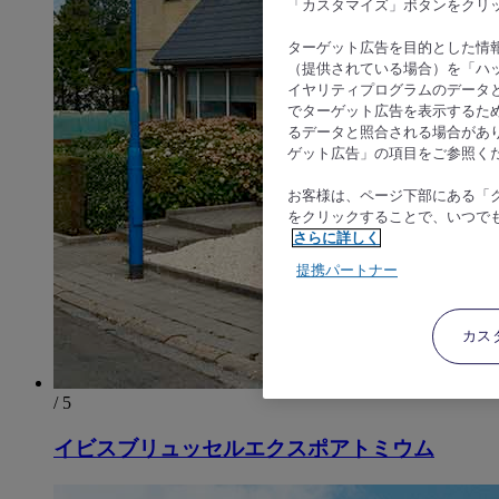
「カスタマイズ」ボタンをクリ
ターゲット広告を目的とした情
（提供されている場合）を「ハッ
イヤリティプログラムのデータ
でターゲット広告を表示するた
るデータと照合される場合があ
ゲット広告」の項目をご参照く
お客様は、ページ下部にある「
をクリックすることで、いつで
さらに詳しく
提携パートナー
カス
/ 5
イビスブリュッセルエクスポアトミウム