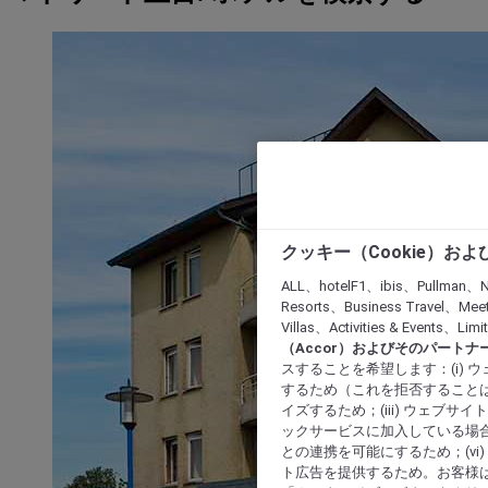
クッキー（Cookie）お
ALL、hotelF1、ibis、Pullman、N
Resorts、Business Travel、Mee
Villas、Activities & Even
（Accor）およびそのパートナ
スすることを希望します：(i)
するため（これを拒否することは
イズするため；(iii) ウェブサ
ックサービスに加入している場合
との連携を可能にするため；(v
ト広告を提供するため。お客様