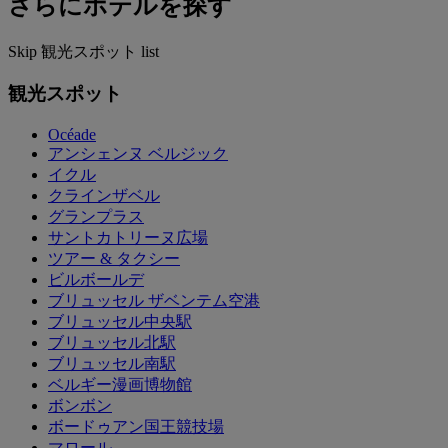
さらにホテルを探す
Skip 観光スポット list
観光スポット
Océade
アンシェンヌ ベルジック
イクル
クラインザベル
グランプラス
サントカトリーヌ広場
ツアー & タクシー
ビルボールデ
ブリュッセル ザベンテム空港
ブリュッセル中央駅
ブリュッセル北駅
ブリュッセル南駅
ベルギー漫画博物館
ボンボン
ボードゥアン国王競技場
マロール