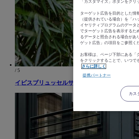
「カスタマイズ」ボタンをクリ
ターゲット広告を目的とした情
（提供されている場合）を「ハッ
イヤリティプログラムのデータ
でターゲット広告を表示するた
るデータと照合される場合があ
ゲット広告」の項目をご参照く
お客様は、ページ下部にある「
をクリックすることで、いつで
さらに詳しく
/ 5
提携パートナー
イビスブリュッセルサントルシャトレイン
カス