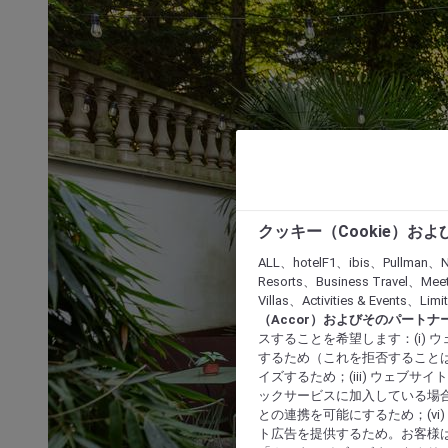
クッキー（Cookie）お
ALL、hotelF1、ibis、Pullman、N
Resorts、Business Travel、Mee
Villas、Activities & Even
（Accor）およびそのパートナ
スすることを希望します：(i)
するため（これを拒否することは
イズするため；(iii) ウェブサ
ックサービスに加入している場合
との連携を可能にするため；(v
ト広告を提供するため。お客様