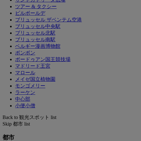
ツアー & タクシー
ビルボールデ
ブリュッセル ザベンテム空港
ブリュッセル中央駅
ブリュッセル北駅
ブリュッセル南駅
ベルギー漫画博物館
ボンボン
ボードゥアン国王競技場
マドリード王宮
マロール
メイゼ国立植物園
モンゴメリー
ラーケン
中心部
小便小僧
Back to 観光スポット list
Skip 都市 list
都市