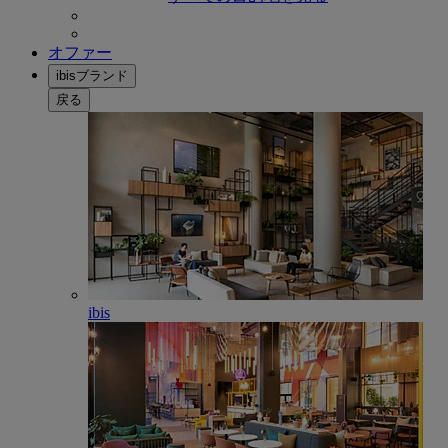
オファー
ibisブランド
戻る
ibis