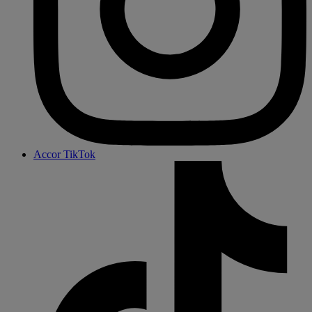
Accor TikTok