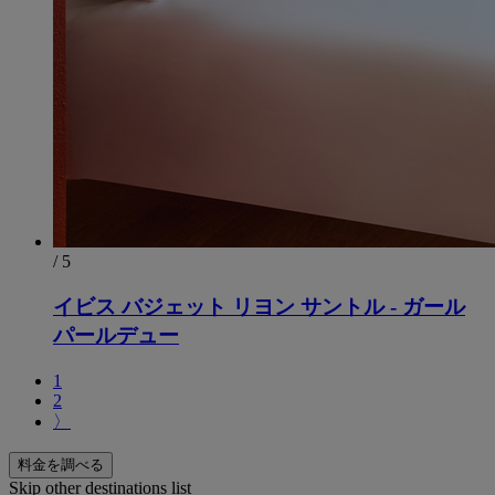
/ 5
イビス バジェット リヨン サントル - ガール
パールデュー
1
2
〉
料金を調べる
Skip other destinations list