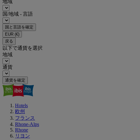
地域
国/地域 - 言語
国と言語を確定
EUR
(€)
戻る
以下で通貨を選択
地域
通貨
通貨を確定
Hotels
欧州
フランス
Rhone-Alps
Rhone
リヨン