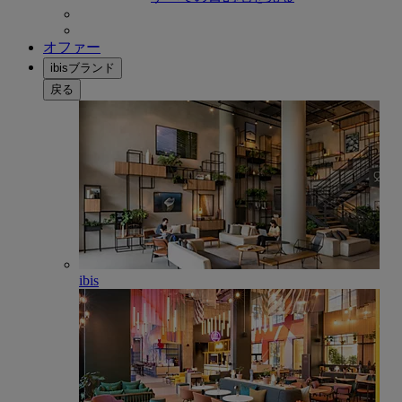
オファー
ibisブランド
戻る
ibis