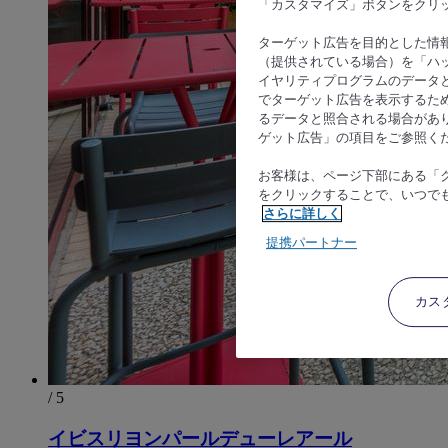
「カスタマイズ」ボタンをクリ
ターゲット広告を目的とした情
（提供されている場合）を「ハッ
イヤリティプログラムのデータ
でターゲット広告を表示するた
るデータと照合される場合があ
ゲット広告」の項目をご参照く
お客様は、ページ下部にある「
をクリックすることで、いつで
さらに詳しく
提携パートナー
カス
/ 5
イビスリヨンパールデューレアール