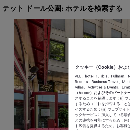
テット ドール公園: ホテルを検索する
クッキー（Cookie）お
ALL、hotelF1、ibis、Pullman、N
Resorts、Business Travel、Mee
Villas、Activities & Even
（Accor）およびそのパートナ
スすることを希望します：(i)
するため（これを拒否することは
イズするため；(iii) ウェブサ
ックサービスに加入している場合
との連携を可能にするため；(v
ト広告を提供するため。お客様