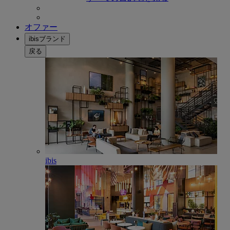
オファー
ibisブランド
戻る
ibis