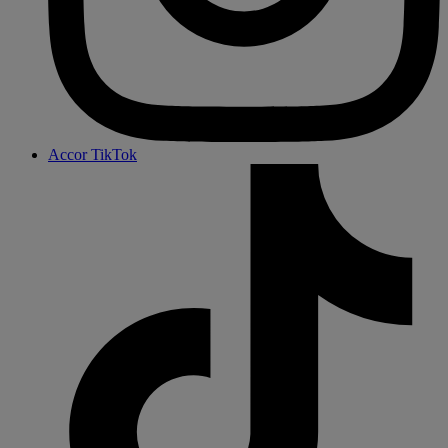
Accor TikTok