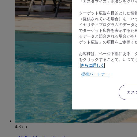
「カスタマイズ」ボタンをクリ
ターゲット広告を目的とした情
（提供されている場合）を「ハッ
イヤリティプログラムのデータ
でターゲット広告を表示するた
るデータと照合される場合があ
ゲット広告」の項目をご参照く
お客様は、ページ下部にある「
をクリックすることで、いつで
さらに詳しく
提携パートナー
カス
4.3 / 5