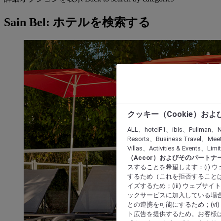
Sain Bel: ホテルを検索する
クッキー（Cookie）お
ALL、hotelF1、ibis、Pullman、N
Resorts、Business Travel、Mee
Villas、Activities & Even
（Accor）およびそのパートナ
スすることを希望します：(i)
するため（これを拒否することは
イズするため；(iii) ウェブサ
ックサービスに加入している場合
との連携を可能にするため；(v
ト広告を提供するため。お客様