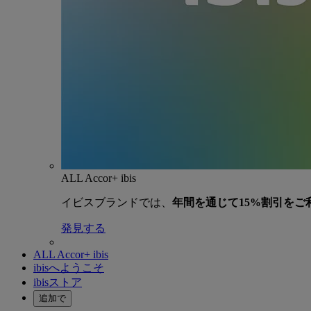
ALL Accor+ ibis
イビスブランドでは、
年間を通じて15%割引をご
発見する
ALL Accor+ ibis
ibisへようこそ
ibisストア
追加で