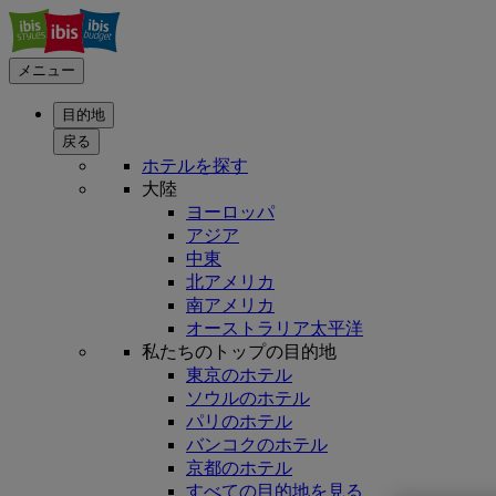
メニュー
目的地
戻る
ホテルを探す
大陸
ヨーロッパ
アジア
中東
北アメリカ
南アメリカ
オーストラリア太平洋
私たちのトップの目的地
東京のホテル
ソウルのホテル
パリのホテル
バンコクのホテル
京都のホテル
すべての目的地を見る