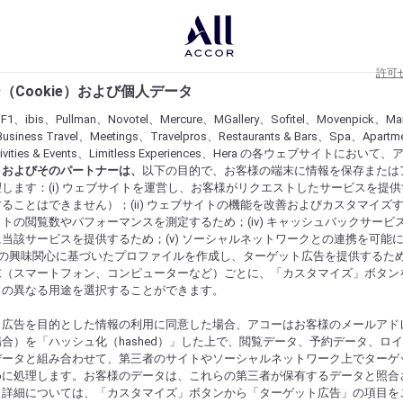
許可
（Cookie）および個人データ
lF1、ibis、Pullman、Novotel、Mercure、MGallery、Sofitel、Movenpick、Ma
usiness Travel、Meetings、Travelpros、Restaurants & Bars、Spa、Apartme
ctivities & Events、Limitless Experiences、Hera の各ウェブサイトにおいて
r）およびそのパートナーは、
以下の目的で、お客様の端末に情報を保存または
します：(i) ウェブサイトを運営し、お客様がリクエストしたサービスを提
ることはできません）；(ii) ウェブサイトの機能を改善およびカスタマイズするた
トの閲覧数やパフォーマンスを測定するため；(iv) キャッシュバックサービ
当該サービスを提供するため；(v) ソーシャルネットワークとの連携を可能
お客様の興味関心に基づいたプロファイルを作成し、ターゲット広告を提供するた
末（スマートフォン、コンピューターなど）ごとに、「カスタマイズ」ボタン
らの異なる用途を選択することができます。
ト広告を目的とした情報の利用に同意した場合、アコーはお客様のメールアド
合）を「ハッシュ化（hashed）」した上で、閲覧データ、予約データ、ロ
データと組み合わせて、第三者のサイトやソーシャルネットワーク上でターゲ
めに処理します。お客様のデータは、これらの第三者が保有するデータと照合
。詳細については、「カスタマイズ」ボタンから「ターゲット広告」の項目を