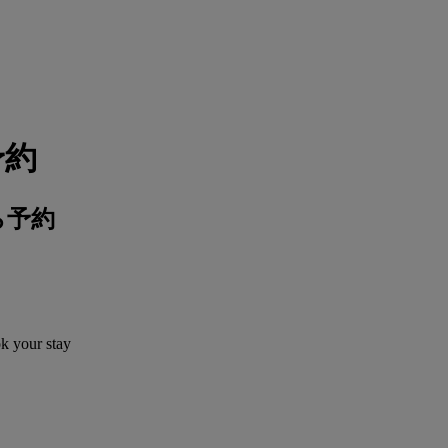
予約
ら予約
ok your stay