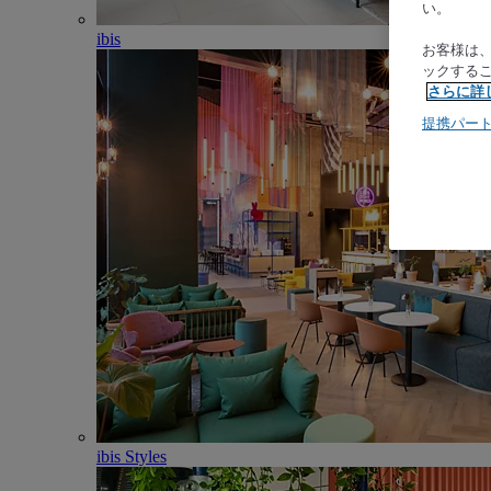
い。
ibis
お客様は
ックする
さらに詳
提携パー
ibis Styles