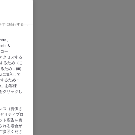
せずに続行する →
ntra、
nts &
、アコー
アクセスする
供するため（こ
め；(iii)
スに加入して
にするため；
め。お客様
をクリックし
レス（提供さ
イヤリティプロ
ット広告を表
される場合が
ご参照くださ