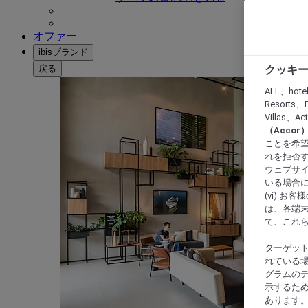
オファー
ibisブランド
戻る
クッキー
ALL、hote
Resorts、B
Villas、A
（Acco
ことを希望
れを拒否す
ウェブサイ
いる場合に
(vi) 
は、各端
て、これ
ターゲッ
れている場
グラムの
示するた
あります