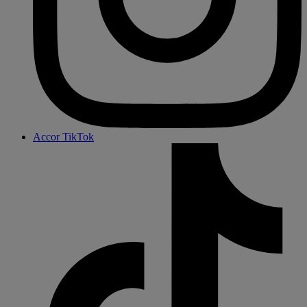
Accor TikTok