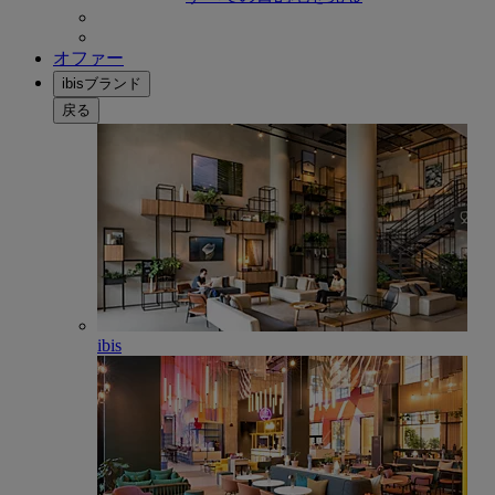
オファー
ibisブランド
戻る
ibis