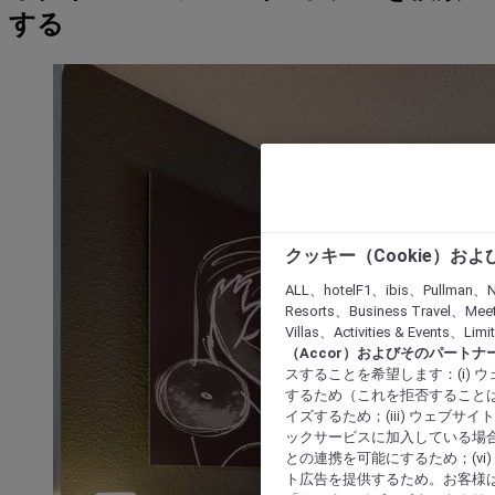
する
クッキー（Cookie）お
ALL、hotelF1、ibis、Pullman、N
Resorts、Business Travel、Mee
Villas、Activities & Even
（Accor）およびそのパートナ
スすることを希望します：(i)
するため（これを拒否することは
イズするため；(iii) ウェブサ
ックサービスに加入している場合
との連携を可能にするため；(v
ト広告を提供するため。お客様