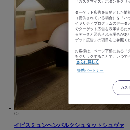
「カスタマイズ」ボタンをクリ
ターゲット広告を目的とした情
（提供されている場合）を「ハッ
イヤリティプログラムのデータ
でターゲット広告を表示するた
るデータと照合される場合があ
ゲット広告」の項目をご参照く
お客様は、ページ下部にある「
をクリックすることで、いつで
さらに詳しく
提携パートナー
カス
/ 5
イビスミュンヘンパルクシュタットシュヴァ