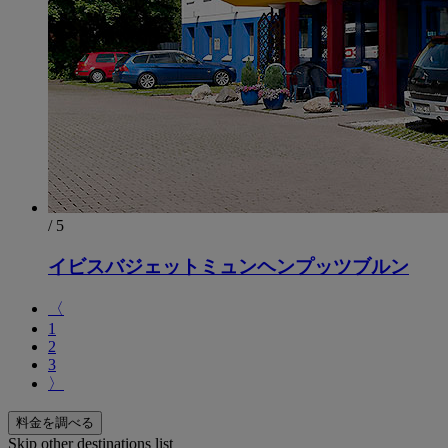
/ 5
イビスバジェットミュンヘンプッツブルン
〈
1
2
3
〉
料金を調べる
Skip other destinations list