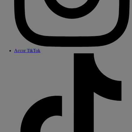
Accor TikTok