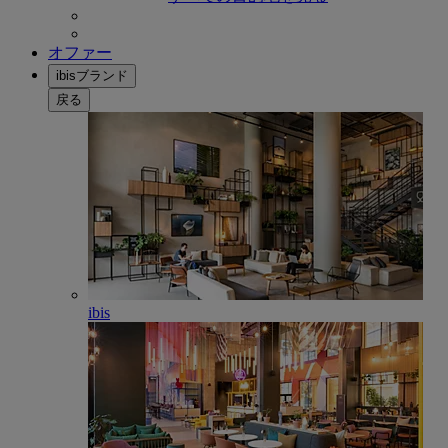
オファー
ibisブランド
戻る
ibis