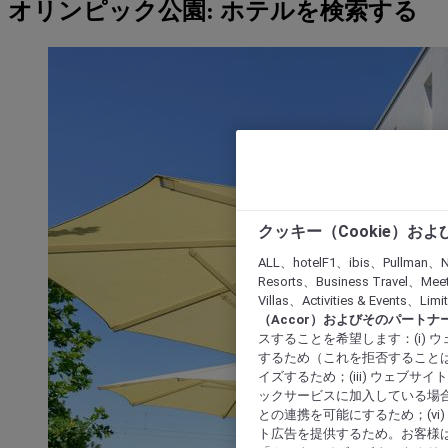
オリンピック公園: ホテルを検索する
クッキー（Cookie）お
ALL、hotelF1、ibis、Pullman、N
Resorts、Business Travel、Mee
Villas、Activities & Even
（Accor）およびそのパートナ
スすることを希望します：(i)
するため（これを拒否することは
イズするため；(iii) ウェブサ
ックサービスに加入している場合
との連携を可能にするため；(v
ト広告を提供するため。お客様