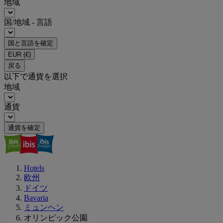
地域
国/地域 - 言語
国と言語を確定
EUR
(€)
戻る
以下で通貨を選択
地域
通貨
通貨を確定
Hotels
欧州
ドイツ
Bavaria
ミュンヘン
オリンピック公園