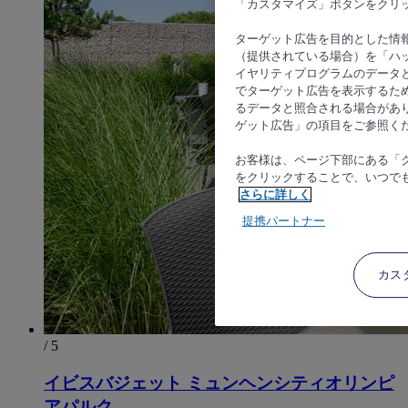
「カスタマイズ」ボタンをクリ
ターゲット広告を目的とした情
（提供されている場合）を「ハッ
イヤリティプログラムのデータ
でターゲット広告を表示するた
るデータと照合される場合があ
ゲット広告」の項目をご参照く
お客様は、ページ下部にある「
をクリックすることで、いつで
さらに詳しく
提携パートナー
カス
/ 5
イビスバジェット ミュンヘンシティオリンピ
アパルク