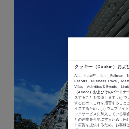
クッキー（Cookie）お
ALL、hotelF1、ibis、Pullman、N
Resorts、Business Travel、Mee
Villas、Activities & Even
（Accor）およびそのパートナ
スすることを希望します：(i)
するため（これを拒否することは
イズするため；(iii) ウェブサ
ックサービスに加入している場合
との連携を可能にするため；(v
ト広告を提供するため。お客様