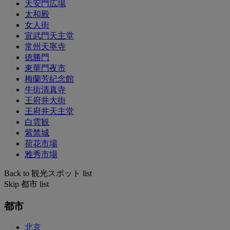
天安門広場
太和殿
女人街
宣武門天主堂
常州天寧寺
徳勝門
東華門夜市
梅蘭芳紀念館
牛街清真寺
王府井大街
王府井天主堂
白雲観
紫禁城
荷花市場
雅秀市場
Back to 観光スポット list
Skip 都市 list
都市
北京