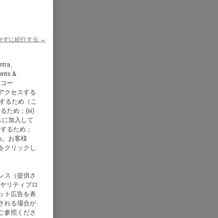
せずに続行する →
ntra、
nts &
、アコー
アクセスする
供するため（こ
め；(iii)
スに加入して
にするため；
め。お客様
をクリックし
レス（提供さ
イヤリティプロ
ット広告を表
される場合が
ご参照くださ