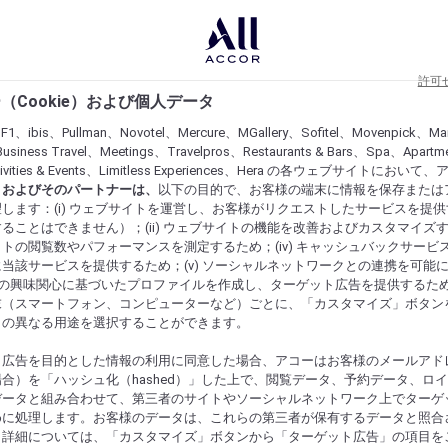
許可
（Cookie）および個人データ
lF1、ibis、Pullman、Novotel、Mercure、MGallery、Sofitel、Movenpick、Ma
usiness Travel、Meetings、Travelpros、Restaurants & Bars、Spa、Apartme
ctivities & Events、Limitless Experiences、Hera の各ウェブサイトにおいて
r）およびそのパートナーは、
以下の目的で、お客様の端末に情報を保存または
します：(i) ウェブサイトを運営し、お客様がリクエストしたサービスを提
ることはできません）；(ii) ウェブサイトの機能を改善およびカスタマイズするた
トの閲覧数やパフォーマンスを測定するため；(iv) キャッシュバックサービ
当該サービスを提供するため；(v) ソーシャルネットワークとの連携を可能
お客様の興味関心に基づいたプロファイルを作成し、ターゲット広告を提供するた
末（スマートフォン、コンピューターなど）ごとに、「カスタマイズ」ボタン
らの異なる用途を選択することができます。
ト広告を目的とした情報の利用に同意した場合、アコーはお客様のメールアド
合）を「ハッシュ化（hashed）」した上で、閲覧データ、予約データ、ロ
データと組み合わせて、第三者のサイトやソーシャルネットワーク上でターゲ
めに処理します。お客様のデータは、これらの第三者が保有するデータと照合
。詳細については、「カスタマイズ」ボタンから「ターゲット広告」の項目を