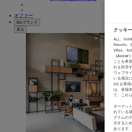
オファー
ibisブランド
戻る
クッキー
ALL、hote
Resorts、B
Villas、A
（Acco
ことを希望
れを拒否す
ウェブサイ
いる場合に
(vi) 
は、各端
て、これ
ターゲッ
れている場
グラムの
示するた
あります