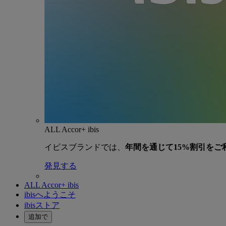
ALL Accor+ ibis
イビスブランドでは、
年間を通じて15%割引をご
発見する
ALL Accor+ ibis
ibisへようこそ
ibisストア
追加で