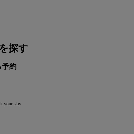
ルを探す
ら予約
ok your stay