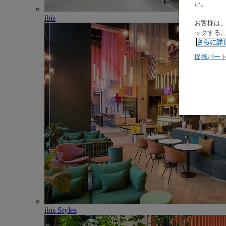
い。
ibis
お客様は
ックする
さらに詳
提携パー
ibis Styles