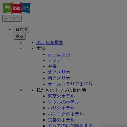
メニュー
目的地
戻る
ホテルを探す
大陸
ヨーロッパ
アジア
中東
北アメリカ
南アメリカ
オーストラリア太平洋
私たちのトップの目的地
東京のホテル
ソウルのホテル
パリのホテル
バンコクのホテル
京都のホテル
すべての目的地を見る