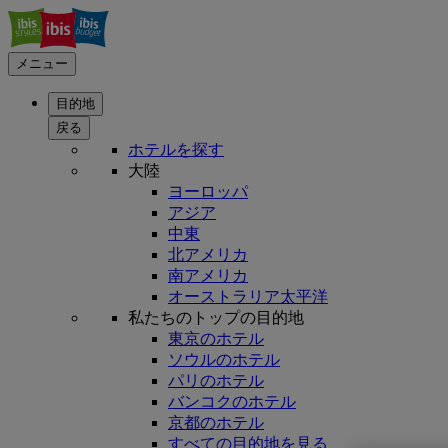
メニュー
目的地
戻る
ホテルを探す
大陸
ヨーロッパ
アジア
中東
北アメリカ
南アメリカ
オーストラリア太平洋
私たちのトップの目的地
東京のホテル
ソウルのホテル
パリのホテル
バンコクのホテル
京都のホテル
すべての目的地を見る