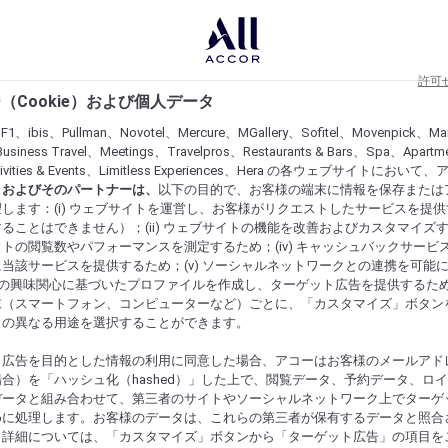
許可
（Cookie）および個人データ
lF1、ibis、Pullman、Novotel、Mercure、MGallery、Sofitel、Movenpick、Ma
usiness Travel、Meetings、Travelpros、Restaurants & Bars、Spa、Apartme
ctivities & Events、Limitless Experiences、Hera の各ウェブサイトにおいて
r）およびそのパートナーは、
以下の目的で、お客様の端末に情報を保存または
します：(i) ウェブサイトを運営し、お客様がリクエストしたサービスを提
ることはできません）；(ii) ウェブサイトの機能を改善およびカスタマイズするた
トの閲覧数やパフォーマンスを測定するため；(iv) キャッシュバックサービ
当該サービスを提供するため；(v) ソーシャルネットワークとの連携を可能
お客様の興味関心に基づいたプロファイルを作成し、ターゲット広告を提供するた
末（スマートフォン、コンピューターなど）ごとに、「カスタマイズ」ボタン
らの異なる用途を選択することができます。
ト広告を目的とした情報の利用に同意した場合、アコーはお客様のメールアド
合）を「ハッシュ化（hashed）」した上で、閲覧データ、予約データ、ロ
データと組み合わせて、第三者のサイトやソーシャルネットワーク上でターゲ
めに処理します。お客様のデータは、これらの第三者が保有するデータと照合
。詳細については、「カスタマイズ」ボタンから「ターゲット広告」の項目を