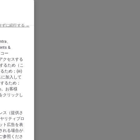
せずに続行する →
ntra、
nts &
、アコー
アクセスする
供するため（こ
め；(iii)
スに加入して
にするため；
め。お客様
をクリックし
レス（提供さ
イヤリティプロ
ット広告を表
される場合が
ご参照くださ