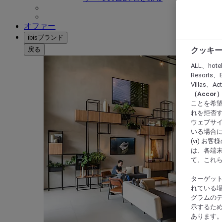
オファー
ibisブランド
戻る
クッキー
ALL、hote
Resorts、B
Villas、A
（Acco
ことを希望
れを拒否す
ウェブサイ
いる場合に
(vi) 
は、各端
て、これ
ターゲッ
れている場
グラムの
示するた
あります