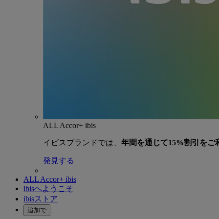
ALL Accor+ ibis
イビスブランドでは、
年間を通じて15%割引をご
発見する
ALL Accor+ ibis
ibisへようこそ
ibisストア
追加で