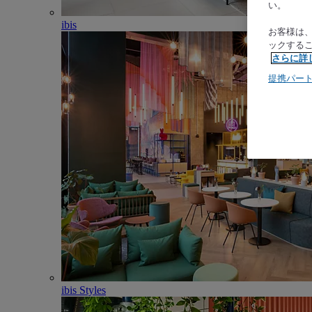
い。
ibis
お客様は
ックする
さらに詳
提携パー
ibis Styles